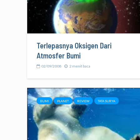
Terlepasnya Oksigen Dari
Atmosfer Bumi
02/09/2008
2 menit baca
BUMI
PLANET
REVIEW
TATA SURYA