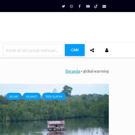
CARI
Beranda
»
global warming
BUMI
PLANET
TATA SURYA