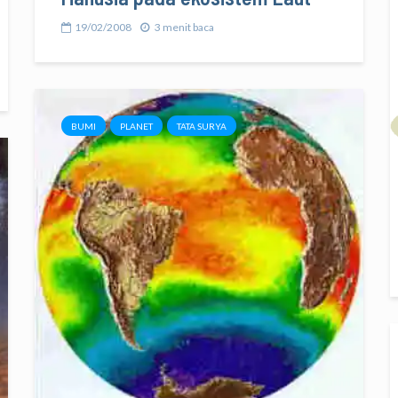
19/02/2008
3 menit baca
BUMI
PLANET
TATA SURYA