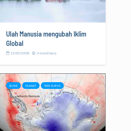
Ulah Manusia mengubah Iklim
Global
15/05/2008
3 menit baca
BUMI
PLANET
TATA SURYA