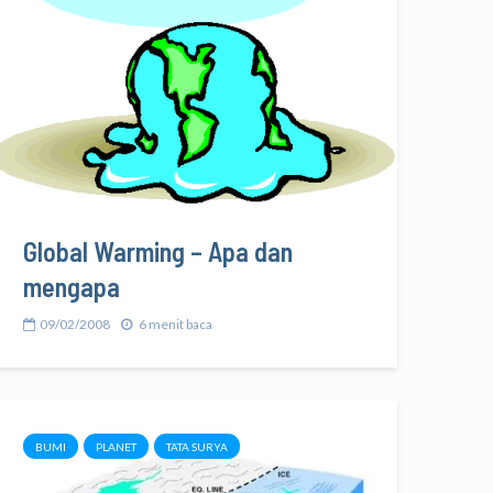
Global Warming – Apa dan
mengapa
09/02/2008
6 menit baca
BUMI
PLANET
TATA SURYA