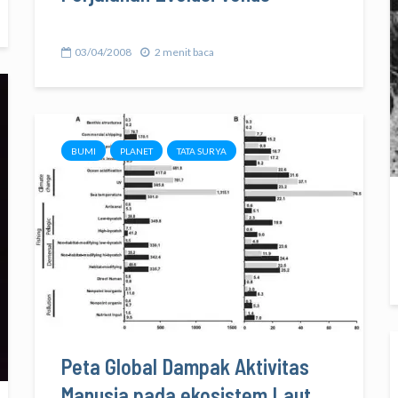
03/04/2008
2 menit baca
BUMI
PLANET
TATA SURYA
Peta Global Dampak Aktivitas
Manusia pada ekosistem Laut