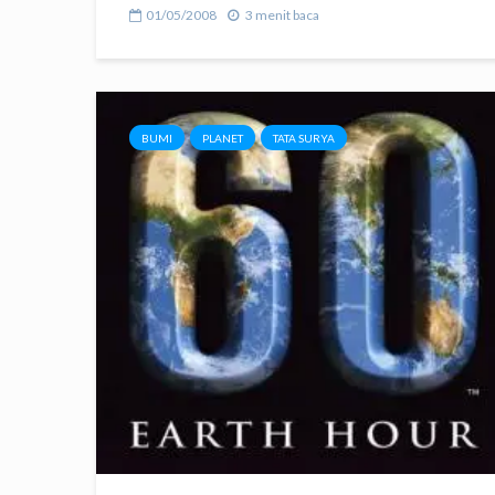
01/05/2008
3 menit baca
BUMI
PLANET
TATA SURYA