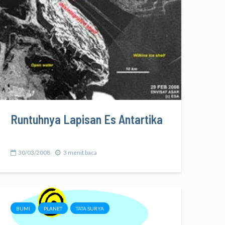
Runtuhnya Lapisan Es Antartika
30/03/2008
3 menit baca
BUMI
PLANET
TATA SURYA