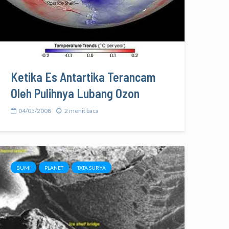
Ketika Es Antartika Terancam
Oleh Pulihnya Lubang Ozon
04/05/2008
2 menit baca
BUMI
PLANET
TATA SURYA