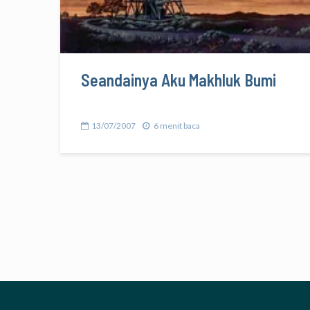
Seandainya Aku Makhluk Bumi
13/07/2007
6 menit baca