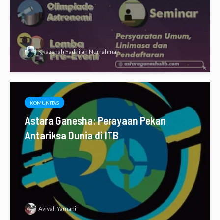
Khazanah Fadhilah Nurrahmah
KOMUNITAS
Astara Ganesha: Perayaan Pekan
Antariksa Dunia di ITB
Avivah Yamani