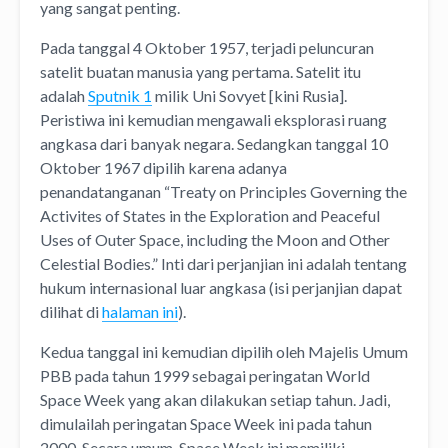
yang sangat penting.
Pada tanggal 4 Oktober 1957, terjadi peluncuran
satelit buatan manusia yang pertama. Satelit itu
adalah
Sputnik 1
milik Uni Sovyet [kini Rusia].
Peristiwa ini kemudian mengawali eksplorasi ruang
angkasa dari banyak negara. Sedangkan tanggal 10
Oktober 1967 dipilih karena adanya
penandatanganan “Treaty on Principles Governing the
Activites of States in the Exploration and Peaceful
Uses of Outer Space, including the Moon and Other
Celestial Bodies.” Inti dari perjanjian ini adalah tentang
hukum internasional luar angkasa (isi perjanjian dapat
dilihat di
halaman ini
).
Kedua tanggal ini kemudian dipilih oleh Majelis Umum
PBB pada tahun 1999 sebagai peringatan World
Space Week yang akan dilakukan setiap tahun. Jadi,
dimulailah peringatan Space Week ini pada tahun
2000. Secara umum, Space Week ini memiliki