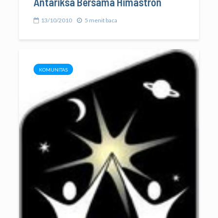
Antariksa Bersama Himastron
13/10/2010
5 menit baca
KOMUNITAS