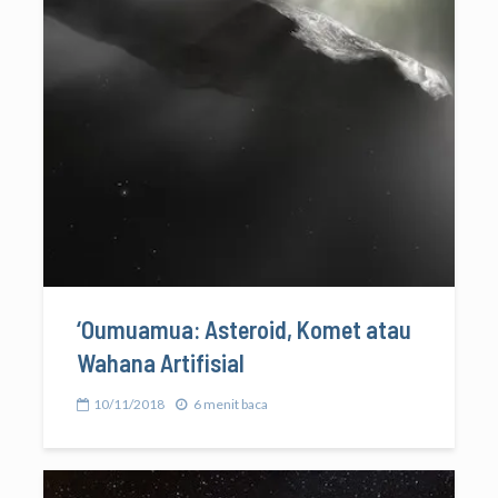
‘Oumuamua: Asteroid, Komet atau
Wahana Artifisial
10/11/2018
6 menit baca