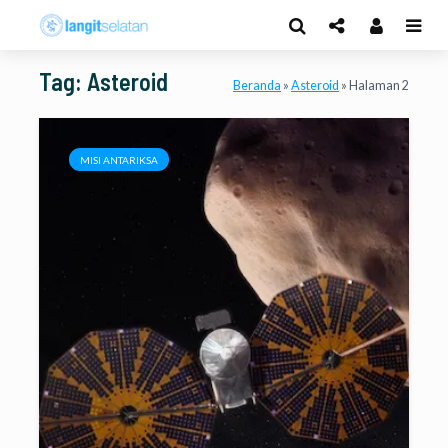
Tag: Asteroid
Beranda
»
Asteroid
»
Halaman 2
MISI ANTARIKSA