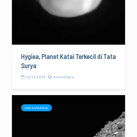
Hygiea, Planet Katai Terkecil di Tata
Surya
13/11/2019
4 menit baca
MISI ANTARIKSA