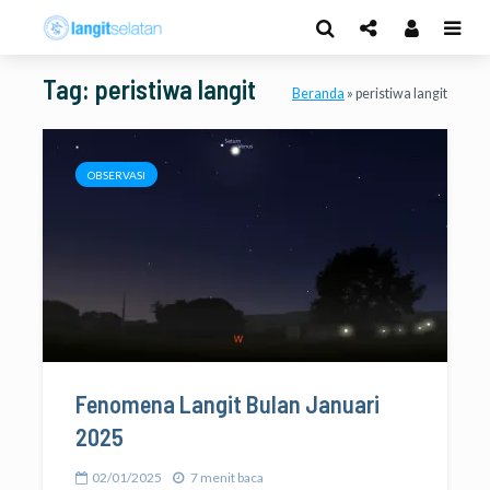
Tag: peristiwa langit
Beranda
»
peristiwa langit
OBSERVASI
Fenomena Langit Bulan Januari
2025
02/01/2025
7 menit baca