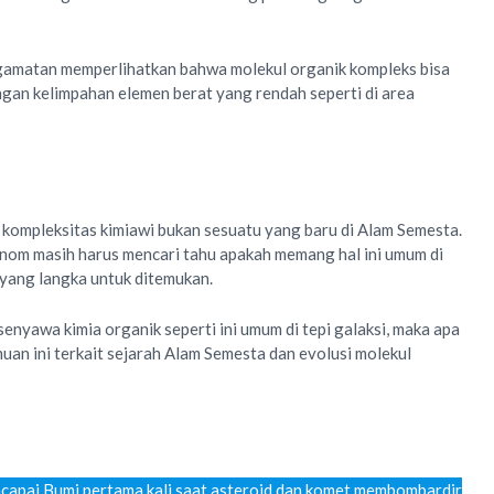
ngamatan memperlihatkan bahwa molekul organik kompleks bisa
gan kelimpahan elemen berat yang rendah seperti di area
kompleksitas kimiawi bukan sesuatu yang baru di Alam Semesta.
nom masih harus mencari tahu apakah memang hal ini umum di
 yang langka untuk ditemukan.
 senyawa kimia organik seperti ini umum di tepi galaksi, maka apa
uan ini terkait sejarah Alam Semesta dan evolusi molekul
capai Bumi pertama kali saat asteroid dan komet membombardir