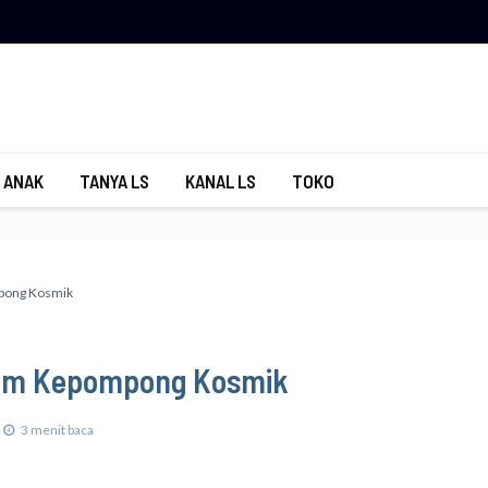
 ANAK
TANYA LS
KANAL LS
TOKO
mpong Kosmik
lam Kepompong Kosmik
3 menit baca