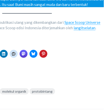
lu. Itu saat Bumi masih sangat muda dan baru terbentuk!
 publikasi ulang yang dikembangkan dari
Space Scoop Universe
pace Scoop edisi Indonesia diterjemahkan oleh
langitselatan
.
molekul organik
protobintang