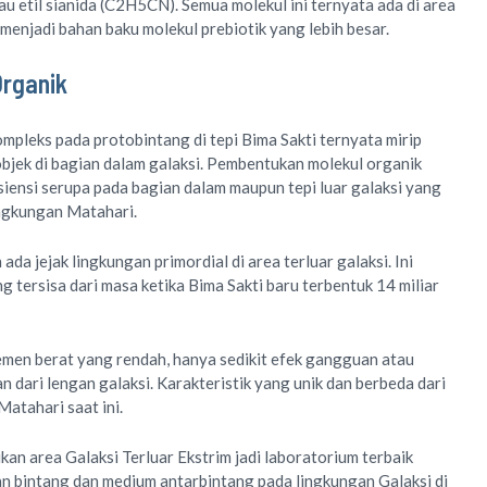
u etil sianida (C2H5CN). Semua molekul ini ternyata ada di area
 menjadi bahan baku molekul prebiotik yang lebih besar.
Organik
mpleks pada protobintang di tepi Bima Sakti ternyata mirip
jek di bagian dalam galaksi. Pembentukan molekul organik
siensi serupa pada bagian dalam maupun tepi luar galaksi yang
ingkungan Matahari.
a jejak lingkungan primordial di area terluar galaksi. Ini
ng tersisa dari masa ketika Bima Sakti baru terbentuk 14 miliar
lemen berat yang rendah, hanya sedikit efek gangguan atau
 dari lengan galaksi. Karakteristik yang unik dan berbeda dari
Matahari saat ini.
kan area Galaksi Terluar Ekstrim jadi laboratorium terbaik
n bintang dan medium antarbintang pada lingkungan Galaksi di