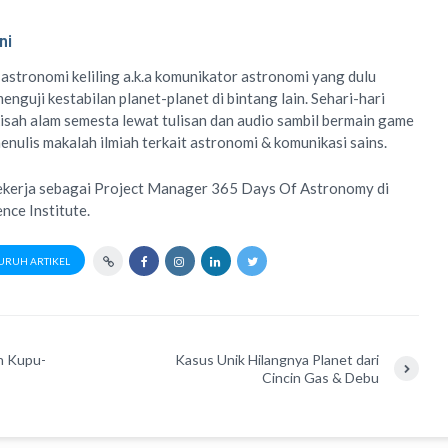
ni
 astronomi keliling
a.k.a
komunikator astronomi
yang dulu
enguji kestabilan planet-planet di bintang lain. Sehari-hari
isah alam semesta lewat
tulisan
dan
audio
sambil bermain game
menulis
makalah ilmiah
terkait astronomi &
komunikasi sains.
ekerja sebagai Project Manager
365 Days Of Astronomy
di
ence Institute
.
URUH ARTIKEL
n Kupu-
Kasus Unik Hilangnya Planet dari
Cincin Gas & Debu