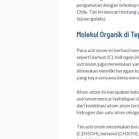
pengamatan dengan teleskop r
Chile. Tim ini mencari bintan
tepian galaksi.
Molekul Organik di Te
Para astronom ini berhasil 
seperti karbon (C), hidrogen (H)
astronom juga menemukan yang
ditemukan memiliki beragam k
yang kaya senyawa kimia merup
Atom-atom ini merupakan baha
astronom mencari kehidupan di 
dari kombinasi atom-atom ters
hidrogen dan satu atom oksig
Tim astronom menemukan berag
(C2H5OH), metanol (CH3OH), 