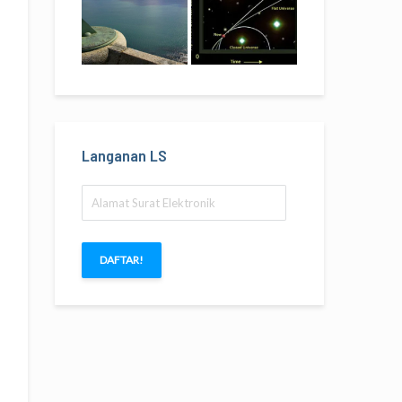
Langanan LS
Alamat
Surat
Elektronik
DAFTAR!