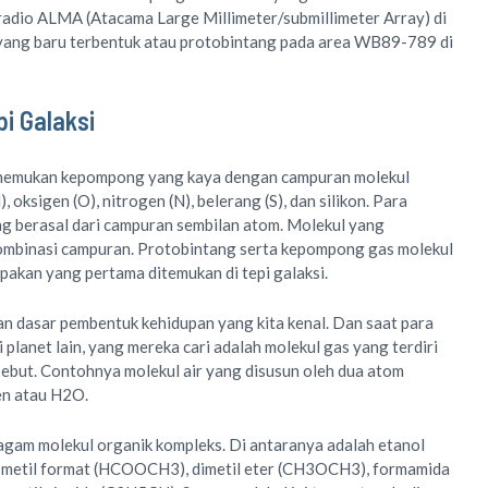
adio ALMA (Atacama Large Millimeter/submillimeter Array) di
g yang baru terbentuk atau protobintang pada area WB89-789 di
pi Galaksi
menemukan kepompong yang kaya dengan campuran molekul
, oksigen (O), nitrogen (N), belerang (S), dan silikon. Para
 berasal dari campuran sembilan atom. Molekul yang
ombinasi campuran. Protobintang serta kepompong gas molekul
akan yang pertama ditemukan di tepi galaksi.
n dasar pembentuk kehidupan yang kita kenal. Dan saat para
planet lain, yang mereka cari adalah molekul gas yang terdiri
ebut. Contohnya molekul air yang disusun oleh dua atom
en atau H2O.
am molekul organik kompleks. Di antaranya adalah etanol
metil format (HCOOCH3), dimetil eter (CH3OCH3), formamida