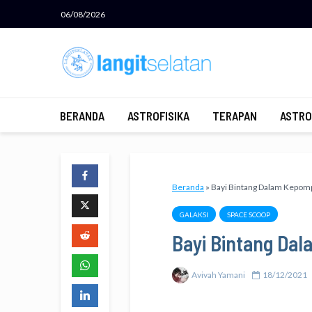
06/08/2026
BERANDA
ASTROFISIKA
TERAPAN
ASTRO
Beranda
»
Bayi Bintang Dalam Kepo
GALAKSI
SPACE SCOOP
Bayi Bintang Da
Avivah Yamani
18/12/2021