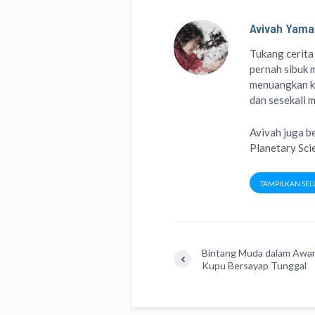
Avivah Yama
Tukang cerita
pernah sibuk m
menuangkan k
dan sesekali 
Avivah juga b
Planetary Sci
TAMPILKAN SEL
Bintang Muda dalam Awa
Kupu Bersayap Tunggal