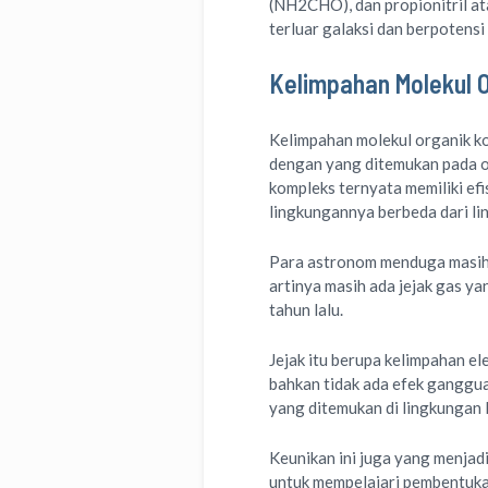
(NH2CHO), dan propionitril ata
terluar galaksi dan berpotensi
Kelimpahan Molekul 
Kelimpahan molekul organik ko
dengan yang ditemukan pada ob
kompleks ternyata memiliki efi
lingkungannya berbeda dari l
Para astronom menduga masih ad
artinya masih ada jejak gas ya
tahun lalu.
Jejak itu berupa kelimpahan e
bahkan tidak ada efek gangguan
yang ditemukan di lingkungan 
Keunikan ini juga yang menjadi
untuk mempelajari pembentuka