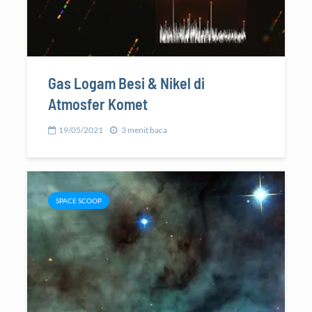
Gas Logam Besi & Nikel di
Atmosfer Komet
19/05/2021
3 menit baca
SPACE SCOOP