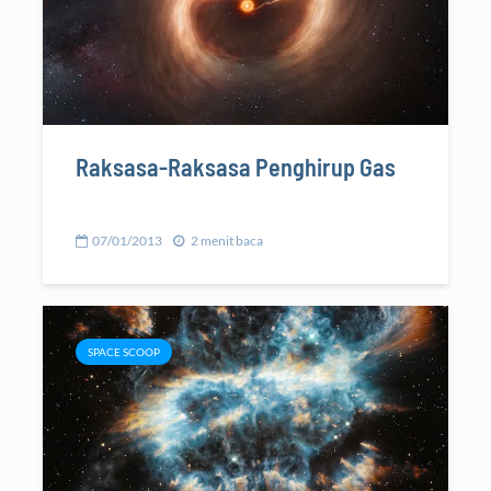
Raksasa-Raksasa Penghirup Gas
07/01/2013
2 menit baca
SPACE SCOOP