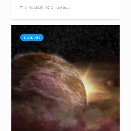
14/01/2020
3 menit baca
EXOPLANET