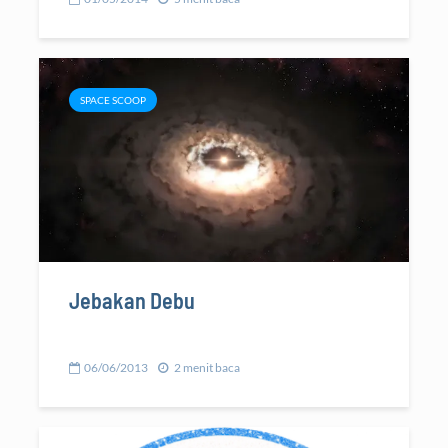
SPACE SCOOP
Jebakan Debu
06/06/2013
2 menit baca