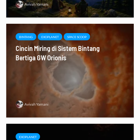
Avivah Yamani
BINTANG
EXOPLANET
SPACE SCOOP
Cincin Miring di Sistem Bintang
Bertiga GW Orionis
Avivah Yamani
EXOPLANET