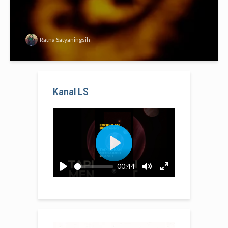
Ratna Satyaningsih
Kanal LS