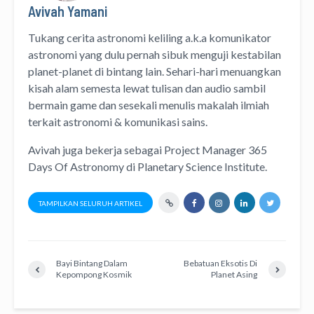
Avivah Yamani
Tukang cerita astronomi keliling
a.k.a
komunikator
astronomi
yang dulu pernah sibuk menguji kestabilan
planet-planet di bintang lain. Sehari-hari menuangkan
kisah alam semesta lewat
tulisan
dan
audio
sambil
bermain game dan sesekali menulis
makalah ilmiah
terkait astronomi &
komunikasi sains.
Avivah juga bekerja sebagai Project Manager
365
Days Of Astronomy
di
Planetary Science Institute
.
TAMPILKAN SELURUH ARTIKEL
Bayi Bintang Dalam
Bebatuan Eksotis Di
Kepompong Kosmik
Planet Asing