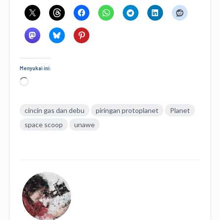
Menyukai ini:
Memuat...
cincin gas dan debu
piringan protoplanet
Planet
space scoop
unawe