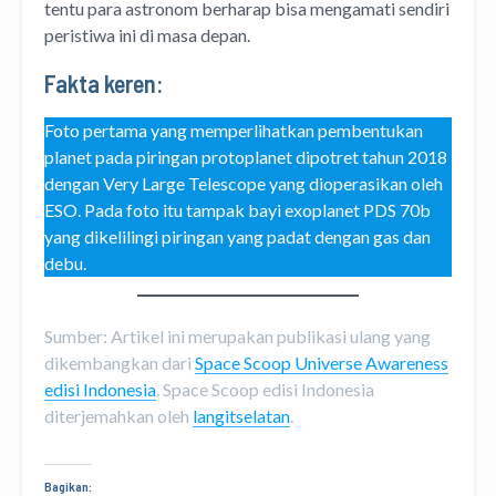
tentu para astronom berharap bisa mengamati sendiri
peristiwa ini di masa depan.
Fakta keren:
Foto pertama yang memperlihatkan pembentukan
planet pada piringan protoplanet dipotret tahun 2018
dengan Very Large Telescope yang dioperasikan oleh
ESO. Pada foto itu tampak bayi exoplanet PDS 70b
yang dikelilingi piringan yang padat dengan gas dan
debu.
Sumber: Artikel ini merupakan publikasi ulang yang
dikembangkan dari
Space Scoop Universe Awareness
edisi Indonesia
. Space Scoop edisi Indonesia
diterjemahkan oleh
langitselatan
.
Bagikan: