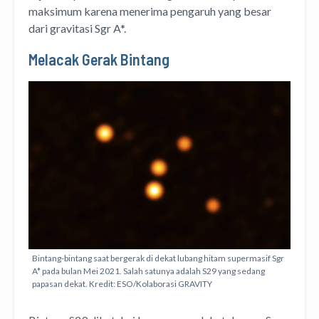
maksimum karena menerima pengaruh yang besar
dari gravitasi Sgr A*.
Melacak Gerak Bintang
Bintang-bintang saat bergerak di dekat lubang hitam supermasif Sgr
A* pada bulan Mei 2021. Salah satunya adalah S29 yang sedang
papasan dekat. Kredit: ESO/Kolaborasi GRAVITY