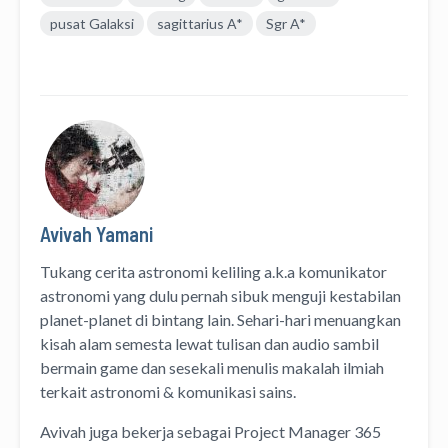
pusat Galaksi
sagittarius A*
Sgr A*
Avivah Yamani
Tukang cerita astronomi keliling
a.k.a
komunikator
astronomi
yang dulu pernah sibuk menguji kestabilan
planet-planet di bintang lain. Sehari-hari menuangkan
kisah alam semesta lewat
tulisan
dan
audio
sambil
bermain game dan sesekali menulis
makalah ilmiah
terkait astronomi &
komunikasi sains.
Avivah juga bekerja sebagai Project Manager
365