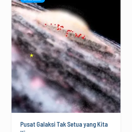
Pusat Galaksi Tak Setua yang Kita