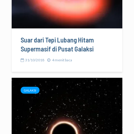
Suar dari Tepi Lubang Hitam
Supermasif di Pusat Galaksi
31/10/2018
4 menit baca
GALAKSI