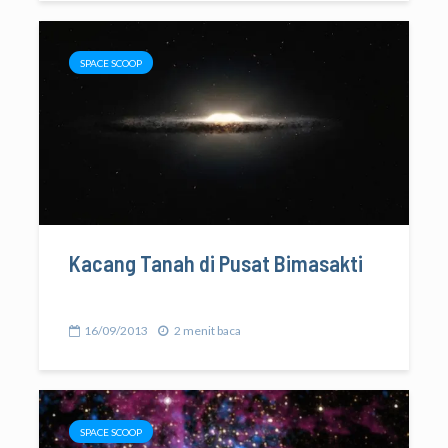
SPACE SCOOP
Kacang Tanah di Pusat Bimasakti
16/09/2013
2 menit baca
SPACE SCOOP