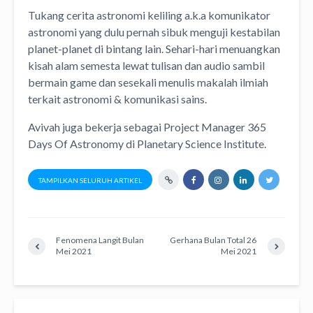
Tukang cerita astronomi keliling
a.k.a
komunikator
astronomi
yang dulu pernah sibuk menguji kestabilan
planet-planet di bintang lain. Sehari-hari menuangkan
kisah alam semesta lewat
tulisan
dan
audio
sambil
bermain game dan sesekali menulis
makalah ilmiah
terkait astronomi &
komunikasi sains.
Avivah juga bekerja sebagai Project Manager
365
Days Of Astronomy
di
Planetary Science Institute
.
TAMPILKAN SELURUH ARTIKEL
Fenomena Langit Bulan
Gerhana Bulan Total 26
Mei 2021
Mei 2021