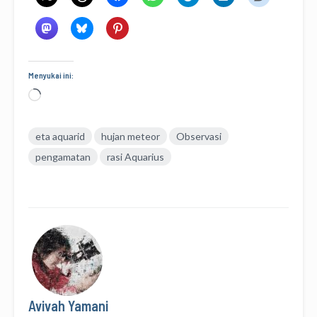
Menyukai ini:
Memuat...
eta aquarid
hujan meteor
Observasi
pengamatan
rasi Aquarius
Avivah Yamani