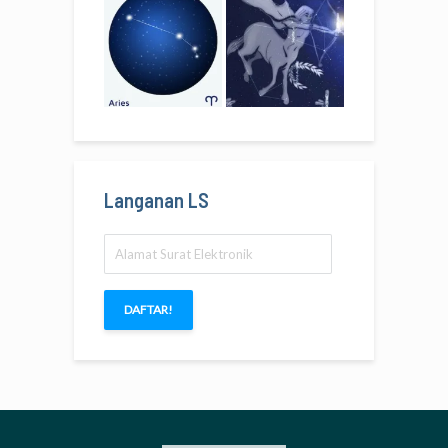
Langanan LS
Alamat
Surat
Elektronik
DAFTAR!