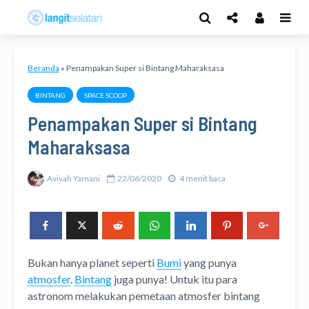
Beranda
»
Penampakan Super si Bintang Maharaksasa
BINTANG
SPACE SCOOP
Penampakan Super si Bintang
Maharaksasa
Avivah Yamani
22/06/2020
4 menit baca
Bukan hanya planet seperti
Bumi
yang punya
atmosfer
.
Bintang
juga punya! Untuk itu para
astronom melakukan pemetaan atmosfer bintang