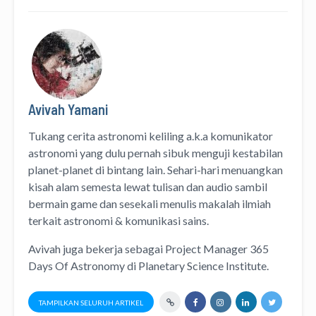
Avivah Yamani
Tukang cerita astronomi keliling
a.k.a
komunikator
astronomi
yang dulu pernah sibuk menguji kestabilan
planet-planet di bintang lain. Sehari-hari menuangkan
kisah alam semesta lewat
tulisan
dan
audio
sambil
bermain game dan sesekali menulis
makalah ilmiah
terkait astronomi &
komunikasi sains.
Avivah juga bekerja sebagai Project Manager
365
Days Of Astronomy
di
Planetary Science Institute
.
TAMPILKAN SELURUH ARTIKEL