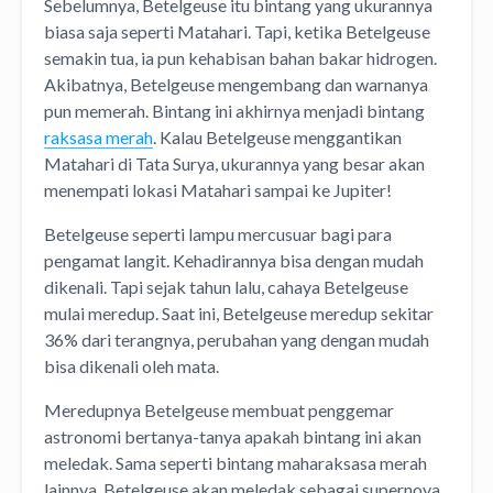
Sebelumnya, Betelgeuse itu bintang yang ukurannya
biasa saja seperti Matahari. Tapi, ketika Betelgeuse
semakin tua, ia pun kehabisan bahan bakar hidrogen.
Akibatnya, Betelgeuse mengembang dan warnanya
pun memerah. Bintang ini akhirnya menjadi bintang
raksasa merah
. Kalau Betelgeuse menggantikan
Matahari di Tata Surya, ukurannya yang besar akan
menempati lokasi Matahari sampai ke Jupiter!
Betelgeuse seperti lampu mercusuar bagi para
pengamat langit. Kehadirannya bisa dengan mudah
dikenali. Tapi sejak tahun lalu, cahaya Betelgeuse
mulai meredup. Saat ini, Betelgeuse meredup sekitar
36% dari terangnya, perubahan yang dengan mudah
bisa dikenali oleh mata.
Meredupnya Betelgeuse membuat penggemar
astronomi bertanya-tanya apakah bintang ini akan
meledak. Sama seperti bintang maharaksasa merah
lainnya, Betelgeuse akan meledak sebagai supernova