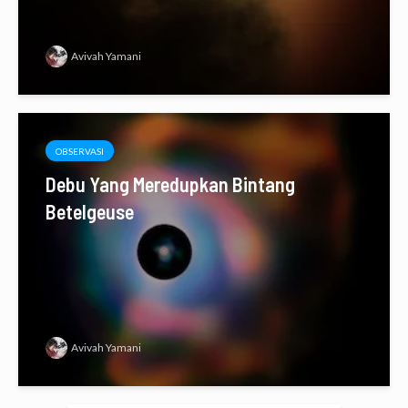
Avivah Yamani
OBSERVASI
Debu Yang Meredupkan Bintang
Betelgeuse
Avivah Yamani