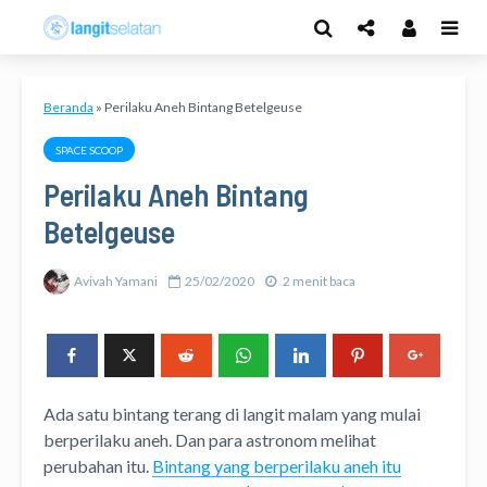
Beranda
»
Perilaku Aneh Bintang Betelgeuse
SPACE SCOOP
Perilaku Aneh Bintang
Betelgeuse
Avivah Yamani
25/02/2020
2 menit baca
Ada satu bintang terang di langit malam yang mulai
berperilaku aneh. Dan para astronom melihat
perubahan itu.
Bintang yang berperilaku aneh itu