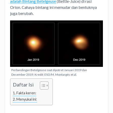
adalah Bintang Betelgeuse
(Bettle-Juice) di rasi
Orion. Cahaya bintang ini memudar dan bentuknya
juga berubah.
Perbandingan Betelgeuse saat dipotret Januari 2019 dan
Desember 2019. Kredit: ESO/M. Montargès et al.
Daftar Isi
Fakta keren:
Menyukai ini: