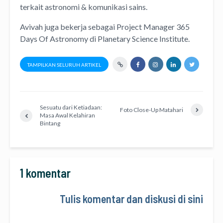
terkait astronomi &
komunikasi sains.
Avivah juga bekerja sebagai Project Manager
365
Days Of Astronomy
di
Planetary Science Institute
.
TAMPILKAN SELURUH ARTIKEL
Sesuatu dari Ketiadaan:
Foto Close-Up Matahari
Masa Awal Kelahiran
Bintang
1 komentar
Tulis komentar dan diskusi di sini