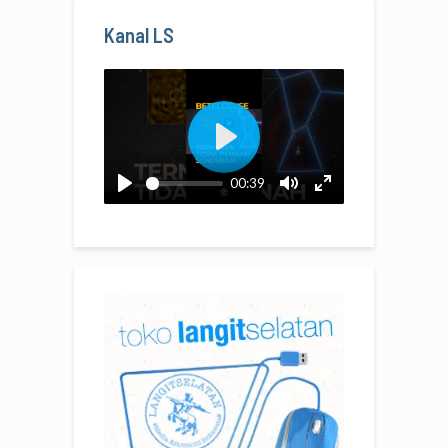
Kanal LS