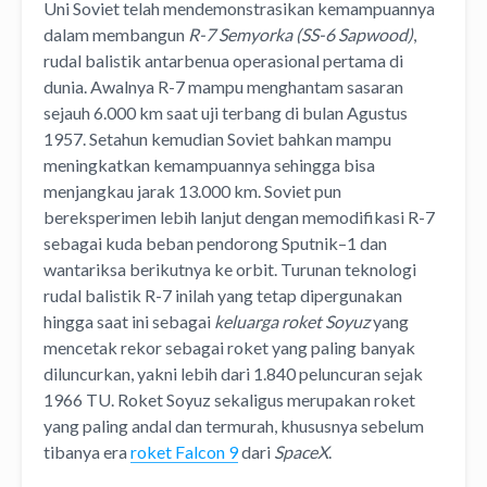
Uni Soviet telah mendemonstrasikan kemampuannya
dalam membangun
R-7 Semyorka (SS-6 Sapwood)
,
rudal balistik antarbenua operasional pertama di
dunia. Awalnya R-7 mampu menghantam sasaran
sejauh 6.000 km saat uji terbang di bulan Agustus
1957. Setahun kemudian Soviet bahkan mampu
meningkatkan kemampuannya sehingga bisa
menjangkau jarak 13.000 km. Soviet pun
bereksperimen lebih lanjut dengan memodifikasi R-7
sebagai kuda beban pendorong Sputnik–1 dan
wantariksa berikutnya ke orbit. Turunan teknologi
rudal balistik R-7 inilah yang tetap dipergunakan
hingga saat ini sebagai
keluarga roket Soyuz
yang
mencetak rekor sebagai roket yang paling banyak
diluncurkan, yakni lebih dari 1.840 peluncuran sejak
1966 TU. Roket Soyuz sekaligus merupakan roket
yang paling andal dan termurah, khususnya sebelum
tibanya era
roket Falcon 9
dari
SpaceX
.