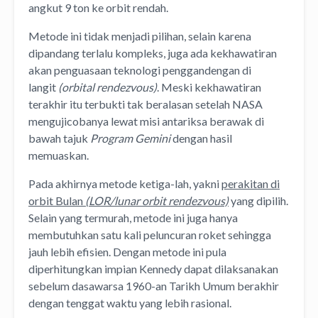
angkut 9 ton ke orbit rendah.
Metode ini tidak menjadi pilihan, selain karena
dipandang terlalu kompleks, juga ada kekhawatiran
akan penguasaan teknologi penggandengan di
langit
(orbital rendezvous)
. Meski kekhawatiran
terakhir itu terbukti tak beralasan setelah NASA
mengujicobanya lewat misi antariksa berawak di
bawah tajuk
Program Gemini
dengan hasil
memuaskan.
Pada akhirnya metode ketiga-lah, yakni
perakitan di
orbit Bulan
(LOR/lunar orbit rendezvous)
yang dipilih.
Selain yang termurah, metode ini juga hanya
membutuhkan satu kali peluncuran roket sehingga
jauh lebih efisien. Dengan metode ini pula
diperhitungkan impian Kennedy dapat dilaksanakan
sebelum dasawarsa 1960-an Tarikh Umum berakhir
dengan tenggat waktu yang lebih rasional.