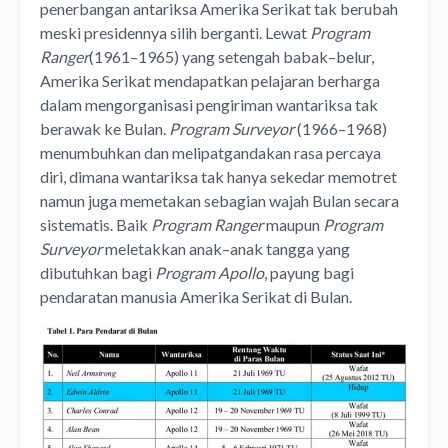
penerbangan antariksa Amerika Serikat tak berubah
meski presidennya silih berganti. Lewat
Program
Ranger
(1961–1965) yang setengah babak–belur,
Amerika Serikat mendapatkan pelajaran berharga
dalam mengorganisasi pengiriman wantariksa tak
berawak ke Bulan.
Program Surveyor
(1966–1968)
menumbuhkan dan melipatgandakan rasa percaya
diri, dimana wantariksa tak hanya sekedar memotret
namun juga memetakan sebagian wajah Bulan secara
sistematis. Baik
Program Ranger
maupun
Program
Surveyor
meletakkan anak–anak tangga yang
dibutuhkan bagi
Program Apollo
, payung bagi
pendaratan manusia Amerika Serikat di Bulan.