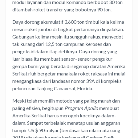
modul layanan dan modul komando berbobot 30 ton
ditambah roket transfer yang bobotnya 90 ton.
Daya dorong akumulatif 3.600 ton timbul kala kelima
mesin roket jumbo di tingkat pertamanya dinyalakan.
Gabungan kelima mesin itu sungguh rakus, menyedot
tak kurang dari 12,5 ton campuran kerosen dan
pengoksid dalam tiap detiknya. Daya dorong yang
luar biasa itu membuat sensor–sensor pengukur
gempa bumi yang berada di segenap daratan Amerika
Serikat riuh bergetar manakala roket raksasa ini mulai
mengangkasa dari landasan nomor 39A di kompleks
peluncuran Tanjung Canaveral, Florida.
Meski telah memilih metode yang paling murah dan
paling efisien, begitupun
Program Apollo
membuat
Amerika Serikat harus merogoh koceknya dalam-
dalam. Sempat terbelalak menatap usulan anggaran
hampir US $ 90 milyar (berdasarkan nilai mata uang
2018) diajukan ke meja kerjanya di Gedung Putih,