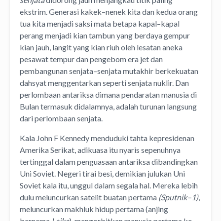
ekstrim. Generasi kakek–nenek kita dan kedua orang
tua kita menjadi saksi mata betapa kapal–kapal
perang menjadi kian tambun yang berdaya gempur
kian jauh, langit yang kian riuh oleh lesatan aneka
pesawat tempur dan pengebom era jet dan
pembangunan senjata–senjata mutakhir berkekuatan
dahsyat menggentarkan seperti senjata nuklir. Dan
perlombaan antariksa dimana pendaratan manusia di
Bulan termasuk didalamnya, adalah turunan langsung
dari perlombaan senjata.
Kala John F Kennedy menduduki tahta kepresidenan
Amerika Serikat, adikuasa itu nyaris sepenuhnya
tertinggal dalam penguasaan antariksa dibandingkan
Uni Soviet. Negeri tirai besi, demikian julukan Uni
Soviet kala itu, unggul dalam segala hal. Mereka lebih
dulu meluncurkan satelit buatan pertama
(Sputnik–1)
,
meluncurkan makhluk hidup pertama (anjing
bernama
Laika
), mengorbitkan manusia pertama ke