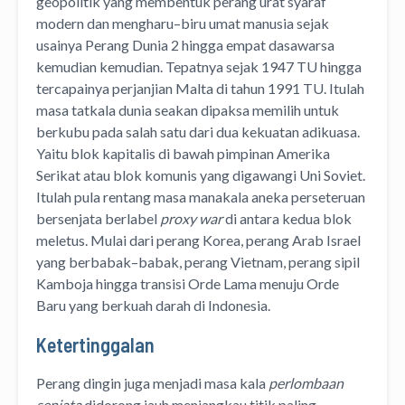
geopolitik yang membentuk perang urat syaraf
modern dan mengharu–biru umat manusia sejak
usainya Perang Dunia 2 hingga empat dasawarsa
kemudian kemudian. Tepatnya sejak 1947 TU hingga
tercapainya perjanjian Malta di tahun 1991 TU. Itulah
masa tatkala dunia seakan dipaksa memilih untuk
berkubu pada salah satu dari dua kekuatan adikuasa.
Yaitu blok kapitalis di bawah pimpinan Amerika
Serikat atau blok komunis yang digawangi Uni Soviet.
Itulah pula rentang masa manakala aneka perseteruan
bersenjata berlabel
proxy war
di antara kedua blok
meletus. Mulai dari perang Korea, perang Arab Israel
yang berbabak–babak, perang Vietnam, perang sipil
Kamboja hingga transisi Orde Lama menuju Orde
Baru yang berkuah darah di Indonesia.
Ketertinggalan
Perang dingin juga menjadi masa kala
perlombaan
senjata
didorong jauh menjangkau titik paling