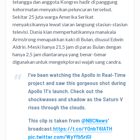
tetangga dan anggota Kongres hadir di panggung
kehormatan menyaksikan peluncuran tersebut.
Sekitar 25 juta warga Amerika Serikat
menyaksikannya lewat siaran langsung stasiun-stasiun
televisi. Dunia kian memperhatikannya manakala
Armstrong menapakkan kaki di Bulan, disusul Edwin
Aldrin. Meski hanya 21,5 jam di paras Bulan dengan
hanya 2,5 jam diantaranya yang benar-benar
digunakan untuk mengekplorasi wajah sang candra.
I've been watching the Apollo in Real-Time
project and saw this gorgeous shot during
Apollo 11's launch. Check out the
shockwaves and shadow as the Saturn V
rises through the clouds.
This clip is taken from
@NBCNews
'
broadcast.
https://t.co/YOnbT6lATH
pic.twitter.com/WyYfb5riGI