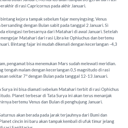
erakhir di rasi Capricornus pada akhir Januari.
si bintang kejora tampak sebelum fajar menyingsing. Venus
ersanding dengan Bulan sabit pada tanggal 2 Januari. Si
da elongasi terbesarnya dari Matahari di awal Januari. Setelah
n mengejar Matahari dari rasi Libra ke Ophiuchus dan bertemu
nuari. Bintang fajar ini mudah dikenali dengan kecerlangan -4,3
nam, pengamat bisa menemukan Mars sudah melewati meridian.
ng tengah malam dengan kecerlangan 0,5 magnitudo di rasi
asan sekitar 7º dengan Bulan pada tanggal 12-13 Januari.
a Surya ini bisa diamati sebelum Matahari terbit di rasi Ophichus
tudo. Planet terbesar di Tata Surya ini akan terus menanjak
akhirnya bertemu Venus dan Bulan di penghujung Januari.
Saturnus akan berada pada jarak terjauhnya dari Bumi dan
lanet cincin ini baru akan tampak kembali di ufuk timur jelang
di rasi Sagittarius.