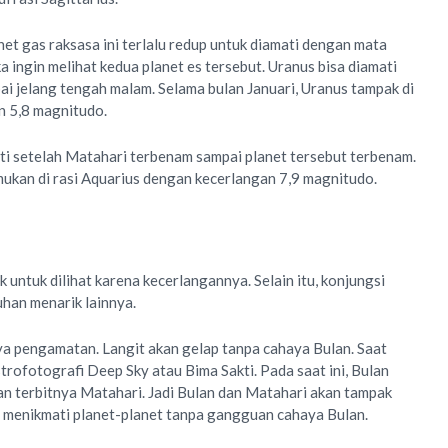
et gas raksasa ini terlalu redup untuk diamati dengan mata
ka ingin melihat kedua planet es tersebut. Uranus bisa diamati
i jelang tengah malam. Selama bulan Januari, Uranus tampak di
n 5,8 magnitudo.
ti setelah Matahari terbenam sampai planet tersebut terbenam.
emukan di rasi Aquarius dengan kecerlangan 7,9 magnitudo.
k untuk dilihat karena kecerlangannya. Selain itu, konjungsi
uhan menarik lainnya.
a pengamatan. Langit akan gelap tanpa cahaya Bulan. Saat
trofotografi Deep Sky atau Bima Sakti. Pada saat ini, Bulan
n terbitnya Matahari. Jadi Bulan dan Matahari akan tampak
a menikmati planet-planet tanpa gangguan cahaya Bulan.