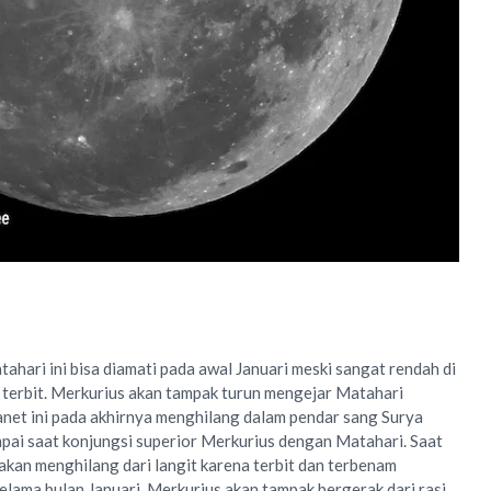
tahari ini bisa diamati pada awal Januari meski sangat rendah di
 terbit. Merkurius akan tampak turun mengejar Matahari
anet ini pada akhirnya menghilang dalam pendar sang Surya
pai saat konjungsi superior Merkurius dengan Matahari. Saat
 akan menghilang dari langit karena terbit dan terbenam
elama bulan Januari, Merkurius akan tampak bergerak dari rasi