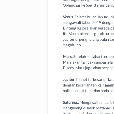
Ophiuchus ke Sagittarius dan b
Venus
. Selama bulan Januari, 
mengawali tahun 2019 dengan b
Bintang Kejora akan berada pa
itu, Venus akan bergerak turu
Jupiter di penghujung bulan Ja
magnitudo.
Mars.
Setelah matahari terbe
Mars akan tampak sampai jela
Pisces. Mars juga akan berpap
Jupiter
. Planet terbesar di Tat
dengan kecerlangan -1,7 magni
naik di langit fajar dan pada 
Saturnus.
Mengawali Januari, 
menghilang di balik Matahari. P
akhir Januari, dan bisa diamati 