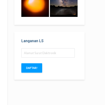
Langanan LS
Alamat
Surat
Elektronik
DAFTAR!