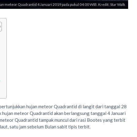
an meteor Quadrantid 4 Januari 2019 pada pukul 04:00 WIB. Kredit: Star Walk
9
pertunjukkan hujan meteor Quadrantid di langit dari tanggal 28
k hujan meteor Quadrantid akan berlangsung tanggal 4 Januari
meteor Quadrantid tampak muncul dari rasi Bootes yang terbit
aut, satu jam sebelum Bulan sabit tipis terbit.