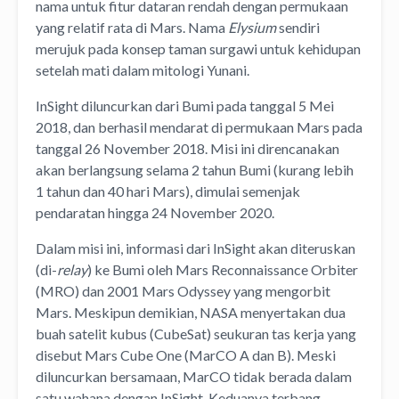
nama untuk fitur dataran rendah dengan permukaan
yang relatif rata di Mars. Nama
Elysium
sendiri
merujuk pada konsep taman surgawi untuk kehidupan
setelah mati dalam mitologi Yunani.
InSight diluncurkan dari Bumi pada tanggal 5 Mei
2018, dan berhasil mendarat di permukaan Mars pada
tanggal 26 November 2018. Misi ini direncanakan
akan berlangsung selama 2 tahun Bumi (kurang lebih
1 tahun dan 40 hari Mars), dimulai semenjak
pendaratan hingga 24 November 2020.
Dalam misi ini, informasi dari InSight akan diteruskan
(di-
relay
) ke Bumi oleh Mars Reconnaissance Orbiter
(MRO) dan 2001 Mars Odyssey yang mengorbit
Mars. Meskipun demikian, NASA menyertakan dua
buah satelit kubus (CubeSat) seukuran tas kerja yang
disebut Mars Cube One (MarCO A dan B). Meski
diluncurkan bersamaan, MarCO tidak berada dalam
satu wahana dengan InSight. Keduanya terbang