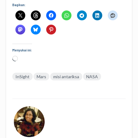
Bagikan:
Menyukai ini:
Memuat...
InSight
Mars
misi antariksa
NASA