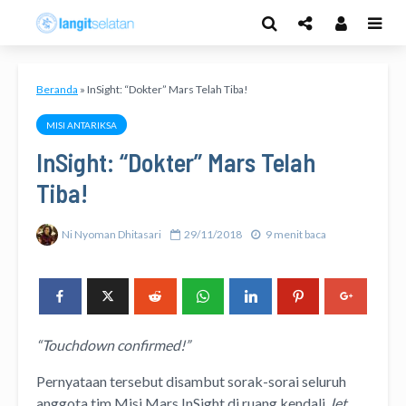
Beranda
»
InSight: “Dokter” Mars Telah Tiba!
MISI ANTARIKSA
InSight: “Dokter” Mars Telah
Tiba!
Ni Nyoman Dhitasari
29/11/2018
9 menit baca
“Touchdown confirmed!”
Pernyataan tersebut disambut sorak-sorai seluruh
anggota tim Misi Mars InSight di ruang kendali
Jet