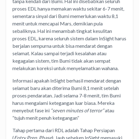
tanpa kendali dari Bumi. Hal ini disebabkan seluruh
proses EDL hanya memakan waktu sekitar 6-7 menit,
sementara sinyal dari Bumi memerlukan waktu 8,1
menit untuk mencapai Mars, demikian pula
sebaliknya. Hal ini menambah tingkat kesulitan
proses EDL, karena seluruh sistem dalam InSight harus
berjalan sempurna untuk bisa mendarat dengan
selamat. Kalau sampai terjadi kesalahan atau
kegagalan sistem, tim Bumi tidak akan sempat
melakukan koreksi untuk menyelamatkan wahana.
Informasi apakah InSight berhasil mendarat dengan
selamat baru akan diterima Bumi 8,1 menit setelah
proses pendaratan. Jadi selama 7-8 menit, tim Bumi
harus mengalami ketegangan luar biasa. Mereka
menyebut fase ini
“seven minutes of terror”
atau
“tujuh menit penuh ketegangan”
Tahap pertama dari RDL adalah Tahap Persiapan
(
Entry Prep. Phase
). Jauh sebelum InSight memasuki