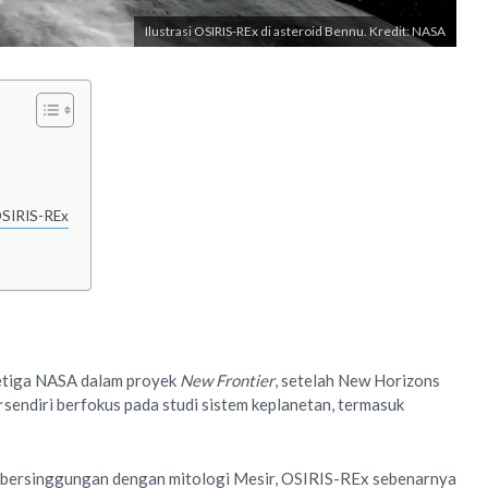
Ilustrasi OSIRIS-REx di asteroid Bennu. Kredit: NASA
OSIRIS-REx
etiga NASA dalam proyek
New Frontier
, setelah New Horizons
r
sendiri berfokus pada studi sistem keplanetan, termasuk
t bersinggungan dengan mitologi Mesir, OSIRIS-REx sebenarnya