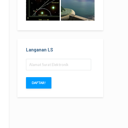
Langanan LS
Alamat
Surat
Elektronik
DAFTAR!