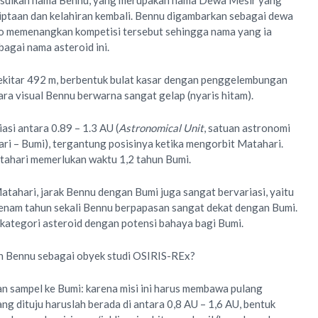
sulkan nama Bennu, yang merupakan nama Dewa Mesir yang
iptaan dan kelahiran kembali. Bennu digambarkan sebagai dewa
o memenangkan kompetisi tersebut sehingga nama yang ia
agai nama asteroid ini.
ekitar 492 m, berbentuk bulat kasar dengan penggelembungan
ara visual Bennu berwarna sangat gelap (nyaris hitam).
asi antara 0.89 – 1.3 AU (
Astronomical Unit
, satuan astronomi
i – Bumi), tergantung posisinya ketika mengorbit Matahari.
Matahari memerlukan waktu 1,2 tahun Bumi.
atahari, jarak Bennu dengan Bumi juga sangat bervariasi, yaitu
 enam tahun sekali Bennu berpapasan sangat dekat dengan Bumi.
kategori asteroid dengan potensi bahaya bagi Bumi.
h Bennu sebagai obyek studi OSIRIS-REx?
 sampel ke Bumi: karena misi ini harus membawa pulang
ng dituju haruslah berada di antara 0,8 AU – 1,6 AU, bentuk