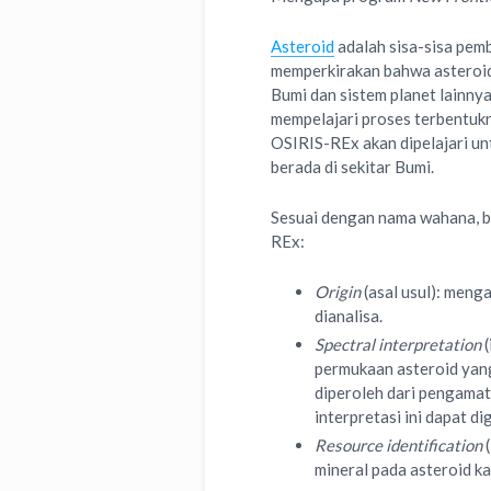
Asteroid
adalah sisa-sisa pemb
memperkirakan bahwa asteroid
Bumi dan sistem planet lainny
mempelajari proses terbentukny
OSIRIS-REx akan dipelajari u
berada di sekitar Bumi.
Sesuai dengan nama wahana, be
REx:
Origin
(asal usul): meng
dianalisa.
Spectral interpretation
(
permukaan asteroid yang
diperoleh dari pengamat
interpretasi ini dapat 
Resource identification
mineral pada asteroid k