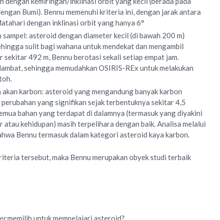
n dengan kemiringan/inklinasi orbit yang kecil (berada pada
engan Bumi). Bennu memenuhi kriteria ini, dengan jarak antara
atahari dengan inklinasi orbit yang hanya 6°
ampel: asteroid dengan diameter kecil (di bawah 200 m)
ehingga sulit bagi wahana untuk mendekat dan mengambil
 sekitar 492 m, Bennu berotasi sekali setiap empat jam.
up lambat, sehingga memudahkan OSIRIS-REx untuk melakukan
toh.
 akan karbon: asteroid yang mengandung banyak karbon
 perubahan yang signifikan sejak terbentuknya sekitar 4,5
 Semua bahan yang terdapat di dalamnya (termasuk yang diyakini
r atau kehidupan) masih terpelihara dengan baik. Analisa melalui
ahwa Bennu termasuk dalam kategori asteroid kaya karbon.
iteria tersebut, maka Bennu merupakan obyek studi terbaik
er
memilih untuk mempelajari asteroid?