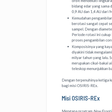
orbit mendekati lingkara
bidang edar yang sama d
0,9 AU dan 1,4 AU dari M
Kemudahan pengambilan s
berotasi sangat cepat s
sampel. Dengan diameter
Periode rotasi ini cuk
proses pengambilan con
Komposisinya yang kaya
diyakini tidak mengalami
milyar tahun yang lalu.
merupakan cikal-bakal ai
teleskop menunjukkan b
Dengan terpenuhinya ketiga kr
bagi misi OSIRIS-REx.
Misi OSIRIS-REx
Mengapa program
New Fronti