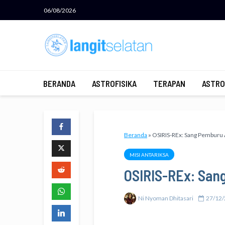
06/08/2026
BERANDA
ASTROFISIKA
TERAPAN
ASTRO
Beranda
»
OSIRIS-REx: Sang Pemburu 
MISI ANTARIKSA
OSIRIS-REx: San
Ni Nyoman Dhitasari
27/12