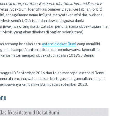
Spectral Interpretation, Resource Identification, and Security-
pretasi Spektrum, Identifikasi Sumber Daya, Kestabilan (orbit)
 ini, sebagaimana nama InSight, menyatakan misi dari wahana
Mesir sendiri, Osiris adalah dewa penguasa dunia
 jiwa-jiwa orang mati. (Catatan penulis: nama obyek tujuan misi
gi Mesir, yang akan dibahas di bagian selanjutnya).
h terbang ke salah satu
asteroid dekat Bumi
yang memiliki
ngambil sampel/contoh batuan dan membawanya kembali ke
 kehormatan menjadi obyek studi adalah 101955 Bennu
tanggal 8 September 2016 dan telah mencapai asteroid Bennu
Menurut rencana, wahana akan bertugas mengumpulkan sampel
 membawanya kembali ke Bumi pada September 2023.
nnu