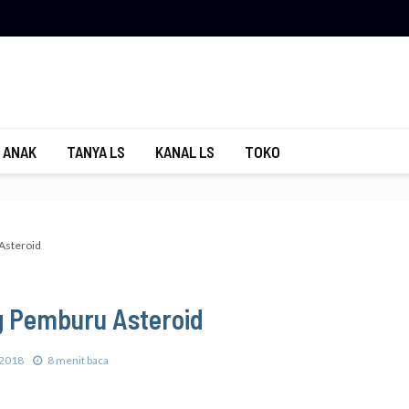
 ANAK
TANYA LS
KANAL LS
TOKO
Asteroid
g Pemburu Asteroid
/2018
8 menit baca