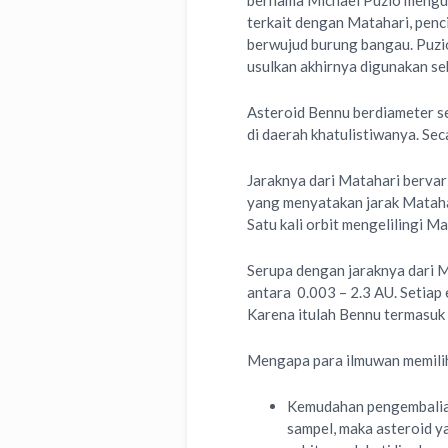
bernama Michael Puzio mengu
terkait dengan Matahari, penc
berwujud burung bangau. Puzi
usulkan akhirnya digunakan seb
Asteroid Bennu berdiameter s
di daerah khatulistiwanya. Sec
Jaraknya dari Matahari bervari
yang menyatakan jarak Matahar
Satu kali orbit mengelilingi 
Serupa dengan jaraknya dari M
antara 0.003 – 2.3 AU. Setiap
Karena itulah Bennu termasuk 
Mengapa para ilmuwan memili
Kemudahan pengembalian
sampel, maka asteroid ya