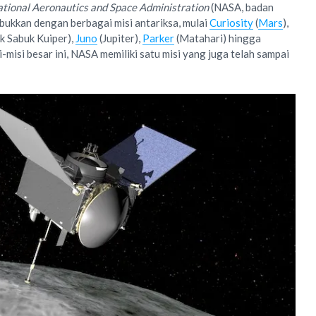
tional Aeronautics and Space Administration
(NASA, badan
ibukkan dengan berbagai misi antariksa, mulai
Curiosity
(
Mars
),
k Sabuk Kuiper),
Juno
(Jupiter),
Parker
(Matahari) hingga
-misi besar ini, NASA memiliki satu misi yang juga telah sampai