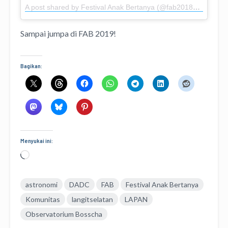
A post shared by Festival Anak Bertanya (@fab2018bdg)
on
M
Sampai jumpa di FAB 2019!
Bagikan:
Menyukai ini:
Memuat...
astronomi
DADC
FAB
Festival Anak Bertanya
Komunitas
langitselatan
LAPAN
Observatorium Bosscha