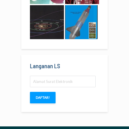
Langanan LS
Alamat
Surat
Elektronik
DAFTAR!