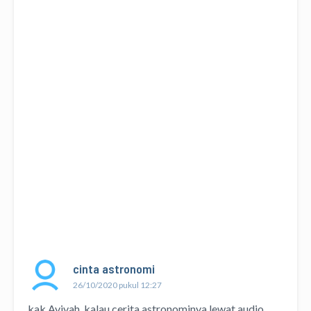
cinta astronomi
26/10/2020 pukul 12:27
kak Avivah, kalau cerita astronominya lewat audio.