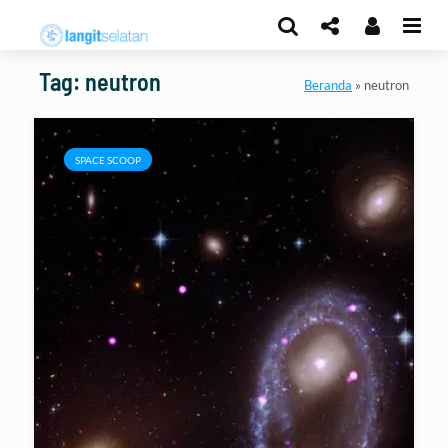
Tag: neutron
Beranda
»
neutron
SPACE SCOOP