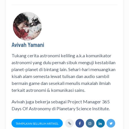
Avivah Yamani
Tukang cerita astronomi keliling
a.k.a
komunikator
astronomi
yang dulu pernah sibuk menguji kestabilan
planet-planet di bintang lain. Sehari-hari menuangkan
kisah alam semesta lewat
tulisan
dan
audio
sambil
bermain game dan sesekali menulis
makalah ilmiah
terkait astronomi &
komunikasi sains.
Avivah juga bekerja sebagai Project Manager
365
Days Of Astronomy
di
Planetary Science Institute
.
TAMPILKAN SELURUH ARTIKEL