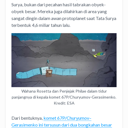
Surya, bukan dari pecahan hasil tabrakan obyek-
obyek besar. Mereka juga dilahirkan di area yang
sangat dingin dalam awan protoplanet saat Tata Surya
terbentuk 4,6 miliar tahun lalu.
Wahana Rosetta dan Penjejak Philae dalam tidur
panjangnya di kepala komet 67P/Churyumov-Gerasimenko.
Kredit: ESA
Dari bentuknya,
komet 67P/Churyumov–
Gerasimenko ini tersusun dari dua bongkahan besar