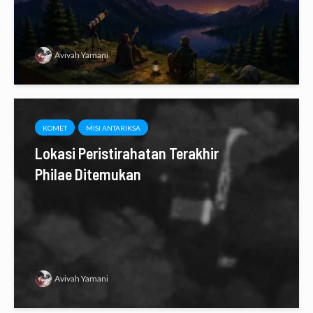
Avivah Yamani
KOMET
MISI ANTARIKSA
Lokasi Peristirahatan Terakhir
Philae Ditemukan
Avivah Yamani