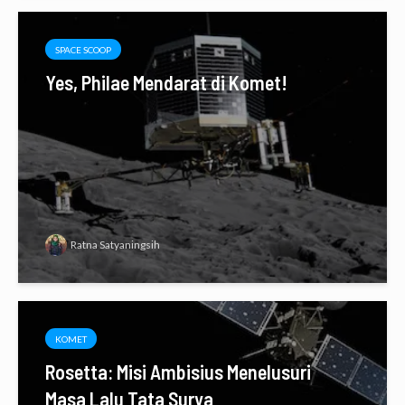
SPACE SCOOP
Yes, Philae Mendarat di Komet!
Ratna Satyaningsih
KOMET
Rosetta: Misi Ambisius Menelusuri
Masa Lalu Tata Surya