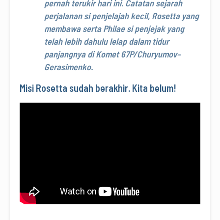
pernah terukir hari ini. Catatan sejarah
perjalanan si penjelajah kecil, Rosetta yang
membawa serta Philae si penjejak yang
telah lebih dahulu lelap dalam tidur
panjangnya di Komet 67P/Churyumov–
Gerasimenko.
Misi Rosetta sudah berakhir. Kita belum!