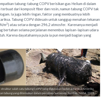
empatkan tabung-tabung COPV berisikan gas Helium di dalam
 terbuat dari komposit fiber dan resin, namun tabung COPV tak
logam. Ia juga lebih ringan, faktor yang membuatnya lebih
tariksa. Tabung COPV didesain untuk sanggup menahan tekanan
2
kN/m
) atau setara dengan 296,2 atmosfer. Karenanya menjadi
ng bertahan selama perjalanan menembus lapisan-lapisan udara
jatuh. Karena dayatahannya pula ia pun menjadi bagian yang
struktur salah satu tabung COPV yang digunakan badan antariksa Amerika
uhan tabung yang ditemukan dalam peristiwa Sumenep. Sumber: NASA, 2011.