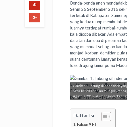
Benda-benda aneh mendadak ber
Senin 26 September 2016 sekit
terletak di Kabupaten Sumenep
yang kedua ujung membulat de
luarnya terdapat rumbai-rumbai
kala dicoba dibakar. Ada empat
daratan dan dua di perairan la
yang membuat sebagian kandan
menjadi korban, demikian pula
suara dentuman lumayan keras
luas di ujung timur pulau Madu
Gambar 1. Tabung silinder aneh yan
bawa benda aneh ini mungkin merupa
Agustus 2016 lalu mengantarkan sat
Daftar Isi
Falcon 9 FT