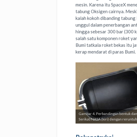
mesin. Karena itu SpaceX men
tabung Oksigen cairnya. Meski
kalah kokoh dibanding tabung 
unggul dalam penerbangan an
hingga sebesar 300 bar (300 
salah satu komponen roket ya
Bumi tatkala roket bekas itu 
kerap mendarat di paras Bumi.
Gambar 4. Perbandingan bentuk dan 
Serikat/NASA (kiri) dengan rerunt