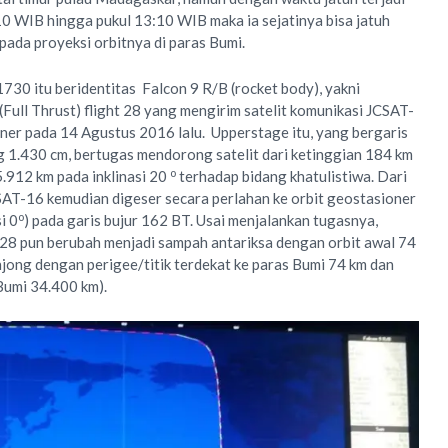
:10 WIB hingga pukul 13:10 WIB maka ia sejatinya bisa jatuh
pada proyeksi orbitnya di paras Bumi.
30 itu beridentitas Falcon 9 R/B (rocket body), yakni
Full Thrust) flight 28 yang mengirim satelit komunikasi JCSAT-
oner pada 14 Agustus 2016 lalu. Upperstage itu, yang bergaris
 1.430 cm, bertugas mendorong satelit dari ketinggian 184 km
o
5.912 km pada inklinasi 20
terhadap bidang khatulistiwa. Dari
JCSAT-16 kemudian digeser secara perlahan ke orbit geostasioner
o
i 0
) pada garis bujur 162 BT. Usai menjalankan tugasnya,
 28 pun berubah menjadi sampah antariksa dengan orbit awal 74
njong dengan perigee/titik terdekat ke paras Bumi 74 km dan
Bumi 34.400 km).