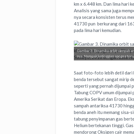
km x 6.448 km. Dan lima hari 
Analisis yang sama juga memper
nya secara konsisten terus me
41730 pun berkurang dari 163
pada lima hari kemudian.
Gambar 3. Dinamika orbit sampah an
nya. Nampak ketinggian apogee ter
Saat foto-foto lebih detil dar
benda tersebut sangat mirip 
seperti yang pernah dijumpai pu
Tabung COPV umum dijumpai pa
Amerika Serikat dan Eropa. Ek
sampah antariksa 41730 hingg
benda aneh itu memang sisa-si
tabung penyimpanan gas bert
Helium bertekanan tinggi. Gas
mendorong Oksigen cair memas