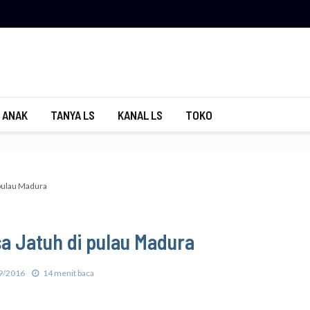
 ANAK
TANYA LS
KANAL LS
TOKO
 pulau Madura
a Jatuh di pulau Madura
9/2016
14 menit baca