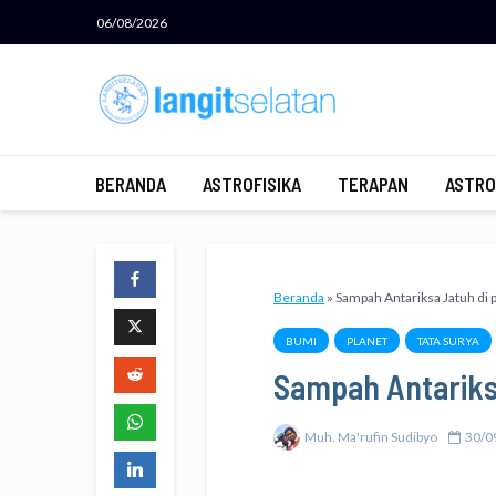
06/08/2026
BERANDA
ASTROFISIKA
TERAPAN
ASTRO
Beranda
»
Sampah Antariksa Jatuh di
BUMI
PLANET
TATA SURYA
Sampah Antariks
Muh. Ma'rufin Sudibyo
30/0