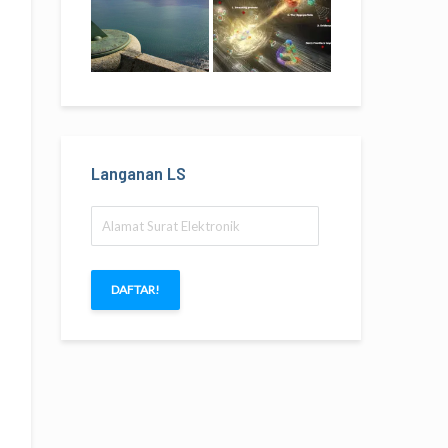
Langanan LS
Alamat
Surat
Elektronik
DAFTAR!