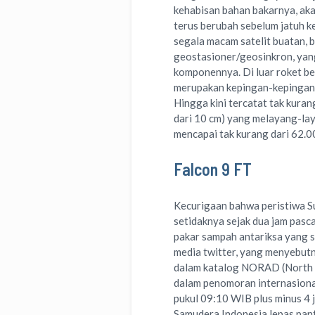
kehabisan bahan bakarnya, aka
terus berubah sebelum jatuh k
segala macam satelit buatan, 
geostasioner/geosinkron, yan
komponennya. Di luar roket be
merupakan kepingan-kepingan r
Hingga kini tercatat tak kura
dari 10 cm) yang melayang-la
mencapai tak kurang dari 62.0
Falcon 9 FT
Kecurigaan bahwa peristiwa 
setidaknya sejak dua jam pasc
pakar sampah antariksa yang s
media twitter, yang menyebut
dalam katalog NORAD (North
dalam penomoran internasiona
pukul 09:10 WIB plus minus 4 
Samudera Indonesia lepas pant