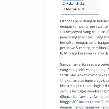
Rekonstruksi
Menyukai ini:
Otoritas penerbangan Indones
dengan komponen pesawat terb
tak berjadwal, yang melintas d
penerbangan militer. Dengan m
berkaitan dengan penerbangan 
peristiwa Sumenep, demikian ki
(BJA) yang kesekian kalinya di
Sampah antariksa secara sede
yang mengorbit/mengelilingi 
terdiri dari roket-roket bekas
tingkat teratas (uperstage), y
klasik maupun roket tingkat du
semula bertugas mendorong mua
diluncurkan, awalnya ia mendo
hingga 300 km dari paras Bumi
dengan mendoronngnya menuju 