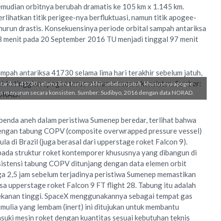
kemudian orbitnya berubah dramatis ke 105 km x 1.145 km.
lihatkan titik perigee-nya berfluktuasi, namun titik apogee-
nurun drastis. Konsekuensinya periode orbital sampah antariksa
 menit pada 20 September 2016 TU menjadi tinggal 97 menit
tariksa 41730 selama lima hari terakhir sebelum jatuh, khususnya apogee-
us menurun secara konsisten. Sumber: Sudibyo, 2016 dengan data NORAD.
i benda aneh dalam peristiwa Sumenep beredar, terlihat bahwa
dengan tabung COPV (composite overwrapped pressure vessel)
la di Brazil (juga berasal dari upperstage roket Falcon 9).
da struktur roket kontemporer khususnya yang dibangun di
sistensi tabung COPV ditunjang dengan data elemen orbit
a 2,5 jam sebelum terjadinya peristiwa Sumenep memastikan
sa upperstage roket Falcon 9 FT flight 28. Tabung itu adalah
ekanan tinggi. SpaceX menggunakannya sebagai tempat gas
 mulia yang lembam (inert) ini ditujukan untuk membantu
uki mesin roket dengan kuantitas sesuai kebutuhan teknis