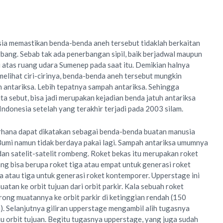
ia memastikan benda-benda aneh tersebut tidaklah berkaitan
ang. Sebab tak ada penerbangan sipil, baik berjadwal maupun
i atas ruang udara Sumenep pada saat itu. Demikian halnya
elihat ciri-cirinya, benda-benda aneh tersebut mungkin
antariksa. Lebih tepatnya sampah antariksa. Sehingga
ta sebut, bisa jadi merupakan kejadian benda jatuh antariksa
 Indonesia setelah yang terakhir terjadi pada 2003 silam.
rhana dapat dikatakan sebagai benda-benda buatan manusia
Bumi namun tidak berdaya pakai lagi. Sampah antariksa umumnya
 dan satelit-satelit rombeng. Roket bekas itu merupakan roket
ang bisa berupa roket tiga atau empat untuk generasi roket
a atau tiga untuk generasi roket kontemporer. Upperstage ini
tan ke orbit tujuan dari orbit parkir. Kala sebuah roket
rong muatannya ke orbit parkir di ketinggian rendah (150
). Selanjutnya giliran upperstage mengambil alih tugasnya
orbit tujuan. Begitu tugasnya upperstage, yang juga sudah