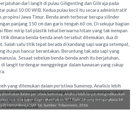
jatuhan dari langit di pulau Giligenting dan Giliraja pada
ar pukul 10:00 WIB. Kedua pulau kecil itu secara administratif
, propinsi Jawa Timur.
Benda aneh terbesar berupa silinder
ngan panjang 150 cm dan garis tengah 60 cm. Di sekujur bagian
 fiber mirip tali plastik tebal berwarna hitam yang tak mempan
 titik dimana benda-benda aneh tersebut ditemukan, dua di
ut. Salah satu titik tepat berada di kandang sapi warga setempat,
g itu pun hancur berantakan. Beruntung tak ada sapi yang
 manusia. Sesaat sebelum benda-benda aneh itu berjatuhan,
 di langit terdengar menggelegar dalam kawasan yang cukup
ra.
g ditemukan dalam peristiwa Sumenep. Analisis lebih lanjut mengindikasikan
kan sisa-sisa upperstage roket Falcon 9 FT flight 28 yang mengangkasa 14
elit komunikasi JCSAT-16. Sumber: Tribunnews, 2016.