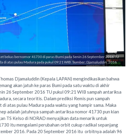
oket bekas bernomor 41730 di paras Bumi pada Senin 26 September 2016 TU
rada di atas pulau Madura pada pukul 09:21 WIB. Sumber: Djamaluddin, 2016.
 Thomas Djamaluddin (Kepala LAPAN) mengindikasikan bahwa
mang akan jatuh ke paras Bumi pada satu waktu di akhir
nin 26 September 2016 TU pukul 09:21 WIB sampah antariksa
adura, secara teoritis. Dalam prediksi Remis pun sampah
at di atas pulau Madura pada waktu yang hampir sama. Maka
ep adalah jatuhnya sampah antariksa nomor 41730 pun kian
gan TS Kelso di NORAD menyajikan data menarik untuk
41730 itu mengalami perubahan orbit cukup radikal sepanjang
eptember 2016. Pada 20 September 2016 itu orbitnya adalah 96