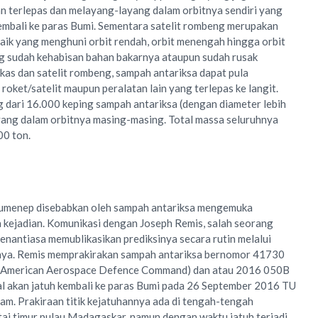
n terlepas dan melayang-layang dalam orbitnya sendiri yang
embali ke paras Bumi. Sementara satelit rombeng merupakan
baik yang menghuni orbit rendah, orbit menengah hingga orbit
g sudah kehabisan bahan bakarnya ataupun sudah rusak
kas dan satelit rombeng, sampah antariksa dapat pula
oket/satelit maupun peralatan lain yang terlepas ke langit.
ng dari 16.000 keping sampah antariksa (dengan diameter lebih
yang dalam orbitnya masing-masing. Total massa seluruhnya
00 ton.
Sumenep disebabkan oleh sampah antariksa mengemuka
a kejadian. Komunikasi dengan Joseph Remis, salah seorang
enantiasa memublikasikan prediksinya secara rutin melalui
nya. Remis memprakirakan sampah antariksa bernomor 41730
 American Aerospace Defence Command) dan atau 2016 050B
l akan jatuh kembali ke paras Bumi pada 26 September 2016 TU
jam. Prakiraan titik kejatuhannya ada di tengah-tengah
ai timur pulau Madagaskar, namun dengan waktu jatuh terjadi