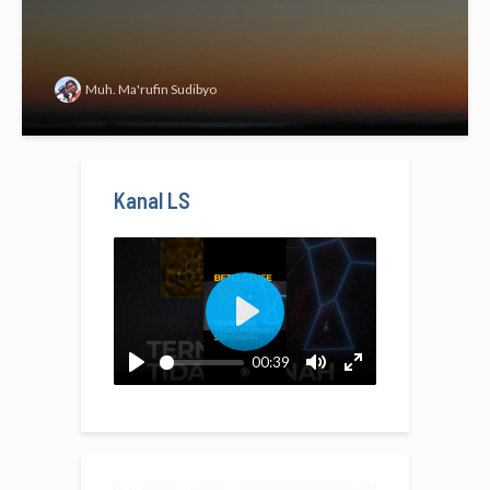
Muh. Ma'rufin Sudibyo
Kanal LS