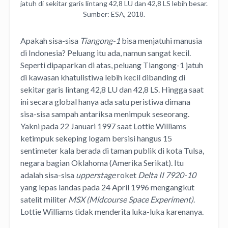
jatuh di sekitar garis lintang 42,8 LU dan 42,8 LS lebih besar.
Sumber: ESA, 2018.
Apakah sisa-sisa
Tiangong-1
bisa menjatuhi manusia
di Indonesia? Peluang itu ada, namun sangat kecil.
Seperti dipaparkan di atas, peluang Tiangong-1 jatuh
di kawasan khatulistiwa lebih kecil dibanding di
sekitar garis lintang 42,8 LU dan 42,8 LS. Hingga saat
ini secara global hanya ada satu peristiwa dimana
sisa-sisa sampah antariksa menimpuk seseorang.
Yakni pada 22 Januari 1997 saat Lottie Williams
ketimpuk sekeping logam bersisi hangus 15
sentimeter kala berada di taman publik di kota Tulsa,
negara bagian Oklahoma (Amerika Serikat). Itu
adalah sisa-sisa
upperstage
roket
Delta II 7920-10
yang lepas landas pada 24 April 1996 mengangkut
satelit militer
MSX (Midcourse Space Experiment)
.
Lottie Williams tidak menderita luka-luka karenanya.