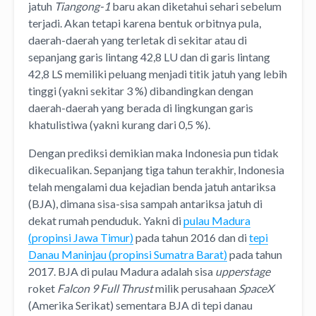
jatuh
Tiangong-1
baru akan diketahui sehari sebelum
terjadi. Akan tetapi karena bentuk orbitnya pula,
daerah-daerah yang terletak di sekitar atau di
sepanjang garis lintang 42,8 LU dan di garis lintang
42,8 LS memiliki peluang menjadi titik jatuh yang lebih
tinggi (yakni sekitar 3 %) dibandingkan dengan
daerah-daerah yang berada di lingkungan garis
khatulistiwa (yakni kurang dari 0,5 %).
Dengan prediksi demikian maka Indonesia pun tidak
dikecualikan. Sepanjang tiga tahun terakhir, Indonesia
telah mengalami dua kejadian benda jatuh antariksa
(BJA), dimana sisa-sisa sampah antariksa jatuh di
dekat rumah penduduk. Yakni di
pulau Madura
(propinsi Jawa Timur)
pada tahun 2016 dan di
tepi
Danau Maninjau (propinsi Sumatra Barat)
pada tahun
2017. BJA di pulau Madura adalah sisa
upperstage
roket
Falcon 9 Full Thrust
milik perusahaan
SpaceX
(Amerika Serikat) sementara BJA di tepi danau