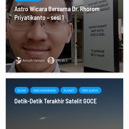
Astro Wicara Bersama Dr. Rhorom
Priyatikanto – sesi 1
Avivah Yamani
Wicak S
BUMI
MISI ANTARIKSA
PLANET
TATA SURYA
Detik-Detik Terakhir Satelit GOCE