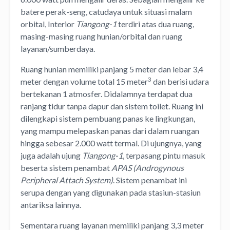
batere perak-seng, catudaya untuk situasi malam
orbital, Interior
Tiangong-1
terdiri atas dua ruang,
masing-masing ruang hunian/orbital dan ruang
layanan/sumberdaya.
Ruang hunian memiliki panjang 5 meter dan lebar 3,4
3
meter dengan volume total 15 meter
dan berisi udara
bertekanan 1 atmosfer. Didalamnya terdapat dua
ranjang tidur tanpa dapur dan sistem toilet. Ruang ini
dilengkapi sistem pembuang panas ke lingkungan,
yang mampu melepaskan panas dari dalam ruangan
hingga sebesar 2.000 watt termal. Di ujungnya, yang
juga adalah ujung
Tiangong-1
, terpasang pintu masuk
beserta sistem penambat
APAS (Androgynous
Peripheral Attach System)
. Sistem penambat ini
serupa dengan yang digunakan pada stasiun-stasiun
antariksa lainnya.
Sementara ruang layanan memiliki panjang 3,3 meter