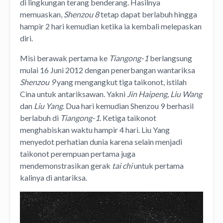
di lingkungan terang benderang. Hasilnya
memuaskan,
Shenzou 8
tetap dapat berlabuh hingga
hampir 2 hari kemudian ketika ia kembali melepaskan
diri.
Misi berawak pertama ke
Tiangong-1
berlangsung
mulai 16 Juni 2012 dengan penerbangan wantariksa
Shenzou 9
yang mengangkut tiga taikonot, istilah
Cina untuk antariksawan. Yakni
Jin Haipeng, Liu Wang
dan
Liu Yang
. Dua hari kemudian Shenzou 9 berhasil
berlabuh di
Tiangong-1
. Ketiga taikonot
menghabiskan waktu hampir 4 hari. Liu Yang
menyedot perhatian dunia karena selain menjadi
taikonot perempuan pertama juga
mendemonstrasikan gerak
tai chi
untuk pertama
kalinya di antariksa.