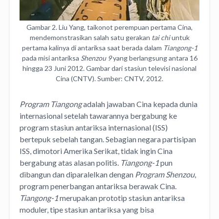
Gambar 2. Liu Yang, taikonot perempuan pertama Cina,
mendemonstrasikan salah satu gerakan
tai chi
untuk
pertama kalinya di antariksa saat berada dalam
Tiangong-1
pada misi antariksa
Shenzou 9
yang berlangsung antara 16
hingga 23 Juni 2012. Gambar dari stasiun televisi nasional
Cina (CNTV). Sumber: CNTV, 2012.
Program Tiangong
adalah jawaban Cina kepada dunia
internasional setelah tawarannya bergabung ke
program stasiun antariksa internasional (ISS)
bertepuk sebelah tangan. Sebagian negara partisipan
ISS, dimotori Amerika Serikat, tidak ingin Cina
bergabung atas alasan politis.
Tiangong-1
pun
dibangun dan diparalelkan dengan
Program Shenzou
,
program penerbangan antariksa berawak Cina.
Tiangong-1
merupakan prototip stasiun antariksa
moduler, tipe stasiun antariksa yang bisa