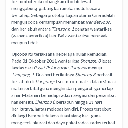
bertumbuh/dikembangkan di orbit lewat
menggabung-gabungkan aneka modul secara
bertahap. Sebagai prototip, tujuan utama Cina adalah
menguji coba kemampuan menambat
(rendezvous)
dan berlabuh antara
Tiangong-1
dengan wantariksa
(wahana antariksa) lain. Baik wantariksa berawak
maupun tidak.
Ujicoba itu terlaksana beberapa bulan kemudian.
Pada 31 Oktober 2011 wantariksa
Shenzou 8
lepas
landas dari
Pusat Peluncuran Jiuquang
menuju
Tiangong-1
. Dua hari berikutnya
Shenzou 8
berhasil
berlabuh di
Tiangong-1
secara otomatis dalam situasi
malam orbital guna menghindari pengaruh gemerlap
sinar Matahari terhadap radas navigasi dan penambat
nan sensitif.
Shenzou 8
berlabuh hingga 11 hari
berikutnya, lantas melepaskan diri. Proses tersebut
diulangi kembali dalam situasi siang hari, guna
mengecek akurasi dan daya pakai radas-radas terkait