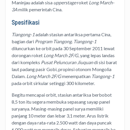
Maninjau adalah sisa
upperstage
roket
Long March-
3A
milik pemerintah Cina.
Spesifikasi
Tiangong-1
adalah stasiun antariksa pertama Cina,
bagian dari
Program Tiangong
.
Tiangong-1
diluncurkan ke orbit pada 30 September 2011 lewat
dorongan roket
Long March 2F/G
, yang lepas landas
dari kompleks
Pusat Peluncuran Jiuquan
di sisi barat
laut padang pasir Gobi, propinsi otonom Mongolia
Dalam.
Long March 2F/G
menempatkan
Tiangong-1
pada orbit sirkular setinggi 300 kilometer.
Begitu mencapai orbit, stasiun antariksa berbobot
8,5 ton itu segera membuka sepasang sayap panel
suryanya. Masing-masing panel surya memiliki
panjang 10 meter dan lebar 3,1 meter. Arus listrik
dengan daya rata-rata 2.500 watt dan daya puncak
6.000 watt pun mengalir deras. Sebagian mengalir ke