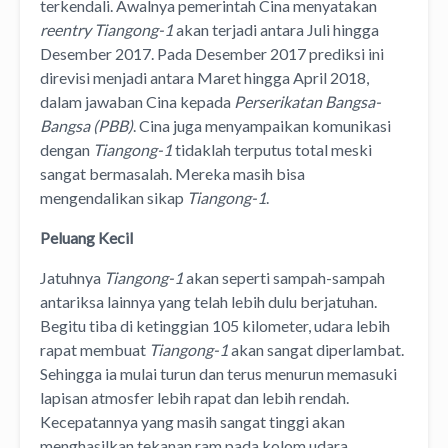
terkendali. Awalnya pemerintah Cina menyatakan
reentry Tiangong-1
akan terjadi antara Juli hingga
Desember 2017. Pada Desember 2017 prediksi ini
direvisi menjadi antara Maret hingga April 2018,
dalam jawaban Cina kepada
Perserikatan Bangsa-
Bangsa (PBB)
. Cina juga menyampaikan komunikasi
dengan
Tiangong-1
tidaklah terputus total meski
sangat bermasalah. Mereka masih bisa
mengendalikan sikap
Tiangong-1
.
Peluang Kecil
Jatuhnya
Tiangong-1
akan seperti sampah-sampah
antariksa lainnya yang telah lebih dulu berjatuhan.
Begitu tiba di ketinggian 105 kilometer, udara lebih
rapat membuat
Tiangong-1
akan sangat diperlambat.
Sehingga ia mulai turun dan terus menurun memasuki
lapisan atmosfer lebih rapat dan lebih rendah.
Kecepatannya yang masih sangat tinggi akan
menghasilkan tekanan ram pada kolom udara