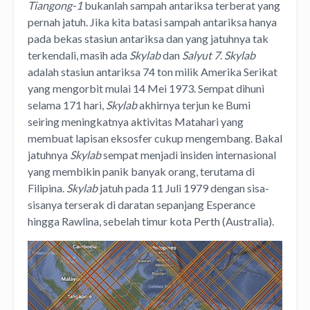
Tiangong-1
bukanlah sampah antariksa terberat yang
pernah jatuh. Jika kita batasi sampah antariksa hanya
pada bekas stasiun antariksa dan yang jatuhnya tak
terkendali, masih ada
Skylab
dan
Salyut 7
.
Skylab
adalah stasiun antariksa 74 ton milik Amerika Serikat
yang mengorbit mulai 14 Mei 1973. Sempat dihuni
selama 171 hari,
Skylab
akhirnya terjun ke Bumi
seiring meningkatnya aktivitas Matahari yang
membuat lapisan eksosfer cukup mengembang. Bakal
jatuhnya
Skylab
sempat menjadi insiden internasional
yang membikin panik banyak orang, terutama di
Filipina.
Skylab
jatuh pada 11 Juli 1979 dengan sisa-
sisanya terserak di daratan sepanjang Esperance
hingga Rawlina, sebelah timur kota Perth (Australia).