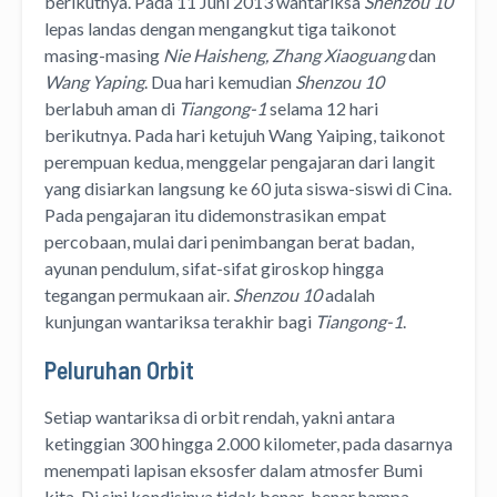
berikutnya. Pada 11 Juni 2013 wantariksa
Shenzou 10
lepas landas dengan mengangkut tiga taikonot
masing-masing
Nie Haisheng, Zhang Xiaoguang
dan
Wang Yaping
. Dua hari kemudian
Shenzou 10
berlabuh aman di
Tiangong-1
selama 12 hari
berikutnya. Pada hari ketujuh Wang Yaiping, taikonot
perempuan kedua, menggelar pengajaran dari langit
yang disiarkan langsung ke 60 juta siswa-siswi di Cina.
Pada pengajaran itu didemonstrasikan empat
percobaan, mulai dari penimbangan berat badan,
ayunan pendulum, sifat-sifat giroskop hingga
tegangan permukaan air.
Shenzou 10
adalah
kunjungan wantariksa terakhir bagi
Tiangong-1
.
Peluruhan Orbit
Setiap wantariksa di orbit rendah, yakni antara
ketinggian 300 hingga 2.000 kilometer, pada dasarnya
menempati lapisan eksosfer dalam atmosfer Bumi
kita. Di sini kondisinya tidak benar-benar hampa,