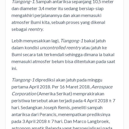
Tiangong-1
. Sampah antariksa sepanjang 10,5 meter
dan diameter 3,4 meter itu sedang bersiap-siap
mengakhiri perjalanannya dan akan memasuki
atmosfer Bumi kita, sebuah proses yang dikenal
sebagai
reentry
.
Lebih menyesakkan lagi,
Tiangong-1
bakal jatuh
dalam kondisi
uncontrolled reentry
atau jatuh ke
Bumi secara tak terkendali sehingga dimana ia bakal
memasuki atmosfer belum bisa ditentukan pada saat
ini.
Tiangong-1
diprediksi akan jatuh pada minggu
pertama April 2018. Per 16 Maret 2018,
Aerospace
Corporation
(Amerika Serikat) memprakirakan
peristiwa tersebut akan terjadi pada 4 April 2018 ± 7
hari. Sedangkan Joseph Remis, peneliti sampah
antariksa dari Perancis, menempatkan prediksinya
pada 3 April 2018 ± 7 hari. Dan Marco Langbroek,
astronom amatir Belanda yang berspesialisasi pada