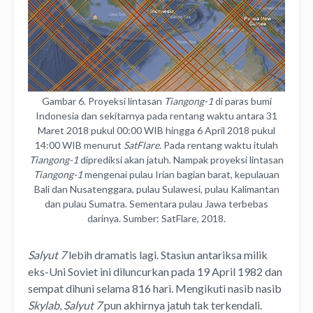
Gambar 6. Proyeksi lintasan
Tiangong-1
di paras bumi
Indonesia dan sekitarnya pada rentang waktu antara 31
Maret 2018 pukul 00:00 WIB hingga 6 April 2018 pukul
14:00 WIB menurut
SatFlare
. Pada rentang waktu itulah
Tiangong-1
diprediksi akan jatuh. Nampak proyeksi lintasan
Tiangong-1
mengenai pulau Irian bagian barat, kepulauan
Bali dan Nusatenggara, pulau Sulawesi, pulau Kalimantan
dan pulau Sumatra. Sementara pulau Jawa terbebas
darinya. Sumber: SatFlare, 2018.
Salyut 7
lebih dramatis lagi. Stasiun antariksa milik
eks-Uni Soviet ini diluncurkan pada 19 April 1982 dan
sempat dihuni selama 816 hari. Mengikuti nasib nasib
Skylab
,
Salyut 7
pun akhirnya jatuh tak terkendali.