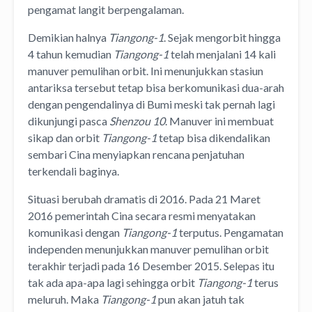
pengamat langit berpengalaman.
Demikian halnya
Tiangong-1
. Sejak mengorbit hingga
4 tahun kemudian
Tiangong-1
telah menjalani 14 kali
manuver pemulihan orbit. Ini menunjukkan stasiun
antariksa tersebut tetap bisa berkomunikasi dua-arah
dengan pengendalinya di Bumi meski tak pernah lagi
dikunjungi pasca
Shenzou 10
. Manuver ini membuat
sikap dan orbit
Tiangong-1
tetap bisa dikendalikan
sembari Cina menyiapkan rencana penjatuhan
terkendali baginya.
Situasi berubah dramatis di 2016. Pada 21 Maret
2016 pemerintah Cina secara resmi menyatakan
komunikasi dengan
Tiangong-1
terputus. Pengamatan
independen menunjukkan manuver pemulihan orbit
terakhir terjadi pada 16 Desember 2015. Selepas itu
tak ada apa-apa lagi sehingga orbit
Tiangong-1
terus
meluruh. Maka
Tiangong-1
pun akan jatuh tak