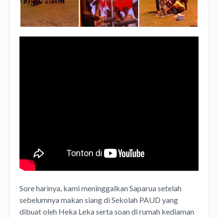
Sore harinya, kami meninggalkan Saparua setelah
sebelumnya makan siang di Sekolah PAUD yang
dibuat oleh Heka Leka serta soan di rumah kediaman