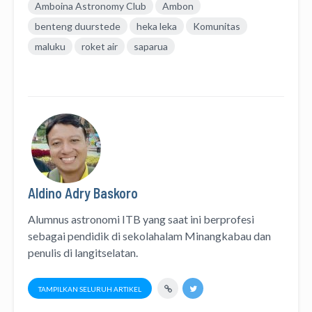
Amboina Astronomy Club
Ambon
benteng duurstede
heka leka
Komunitas
maluku
roket air
saparua
Aldino Adry Baskoro
Alumnus astronomi ITB yang saat ini berprofesi
sebagai pendidik di sekolahalam Minangkabau dan
penulis di langitselatan.
TAMPILKAN SELURUH ARTIKEL