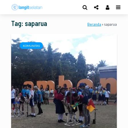
Tag: saparua
Beranda
»
saparua
KOMUNITAS