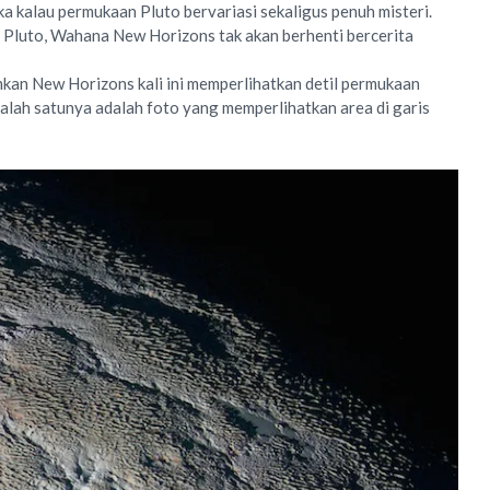
 kalau permukaan Pluto bervariasi sekaligus penuh misteri.
Pluto, Wahana New Horizons tak akan berhenti bercerita
mkan New Horizons kali ini memperlihatkan detil permukaan
Salah satunya adalah foto yang memperlihatkan area di garis