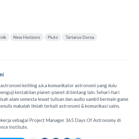
tnik
New Horizons
Pluto
Tartarus Dorsa
ni
 astronomi keliling
a.k.a
komunikator astronomi
yang dulu
enguji kestabilan planet-planet di bintang lain. Sehari-hari
isah alam semesta lewat
tulisan
dan
audio
sambil bermain game
menulis
makalah ilmiah
terkait astronomi &
komunikasi sains.
ekerja sebagai Project Manager
365 Days Of Astronomy
di
ence Institute
.