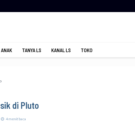
 ANAK
TANYA LS
KANAL LS
TOKO
o
ik di Pluto
4 menit baca