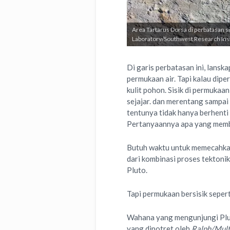
Area Tartarus Dorsa di perbatasan s
Laboratory/Southwest Research Inst
Di garis perbatasan ini, lansk
permukaan air. Tapi kalau diper
kulit pohon. Sisik di permuka
sejajar. dan merentang sampai 
tentunya tidak hanya berhent
Pertanyaannya apa yang membu
Butuh waktu untuk memecahkan
dari kombinasi proses tektonik
Pluto.
Tapi permukaan bersisik seper
Wahana yang mengunjungi Plut
yang dipotret oleh
Ralph/Mult