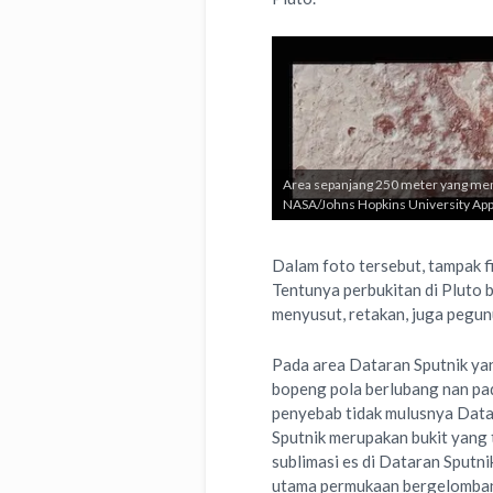
Area sepanjang 250 meter yang memi
NASA/Johns Hopkins University Appl
Dalam foto tersebut, tampak fi
Tentunya perbukitan di Pluto b
menyusut, retakan, juga pegun
Pada area Dataran Sputnik yan
bopeng pola berlubang nan pa
penyebab tidak mulusnya Datar
Sputnik merupakan bukit yang 
sublimasi es di Dataran Sput
utama permukaan bergelombang