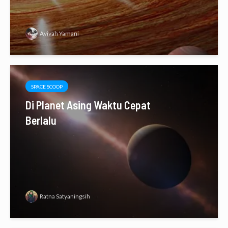
Avivah Yamani
SPACE SCOOP
Di Planet Asing Waktu Cepat
Berlalu
Ratna Satyaningsih