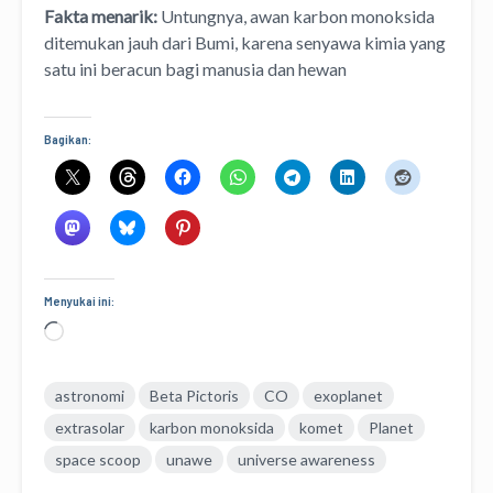
Fakta menarik:
Untungnya, awan karbon monoksida
ditemukan jauh dari Bumi, karena senyawa kimia yang
satu ini beracun bagi manusia dan hewan
Bagikan:
Menyukai ini:
Memuat...
astronomi
Beta Pictoris
CO
exoplanet
extrasolar
karbon monoksida
komet
Planet
space scoop
unawe
universe awareness