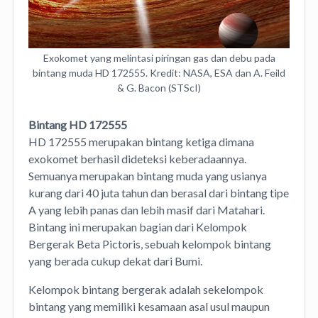
Exokomet yang melintasi piringan gas dan debu pada
bintang muda HD 172555. Kredit: NASA, ESA dan A. Feild
& G. Bacon (STScI)
Bintang HD 172555
HD 172555 merupakan bintang ketiga dimana
exokomet berhasil dideteksi keberadaannya.
Semuanya merupakan bintang muda yang usianya
kurang dari 40 juta tahun dan berasal dari bintang tipe
A yang lebih panas dan lebih masif dari Matahari.
Bintang ini merupakan bagian dari Kelompok
Bergerak Beta Pictoris, sebuah kelompok bintang
yang berada cukup dekat dari Bumi.
Kelompok bintang bergerak adalah sekelompok
bintang yang memiliki kesamaan asal usul maupun