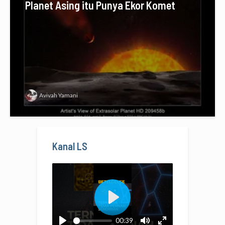
Planet Asing itu Punya Ekor Komet
Avivah Yamani
Kanal LS