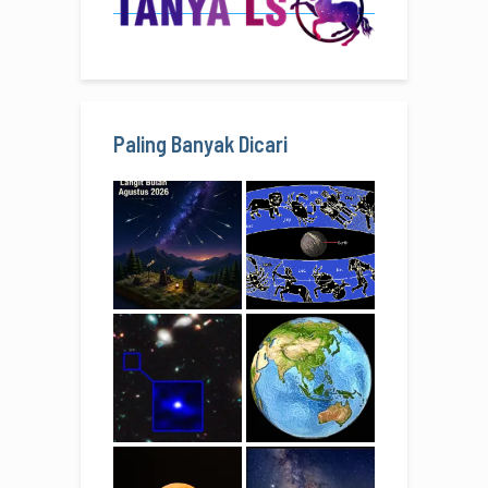
Paling Banyak Dicari