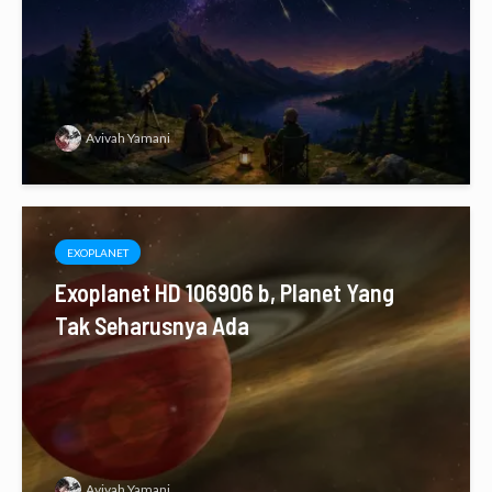
Avivah Yamani
EXOPLANET
Exoplanet HD 106906 b, Planet Yang
Tak Seharusnya Ada
Avivah Yamani