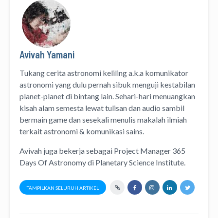
Avivah Yamani
Tukang cerita astronomi keliling
a.k.a
komunikator
astronomi
yang dulu pernah sibuk menguji kestabilan
planet-planet di bintang lain. Sehari-hari menuangkan
kisah alam semesta lewat
tulisan
dan
audio
sambil
bermain game dan sesekali menulis
makalah ilmiah
terkait astronomi &
komunikasi sains.
Avivah juga bekerja sebagai Project Manager
365
Days Of Astronomy
di
Planetary Science Institute
.
TAMPILKAN SELURUH ARTIKEL