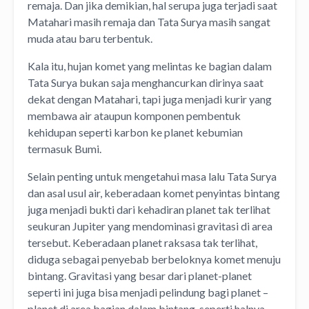
remaja. Dan jika demikian, hal serupa juga terjadi saat
Matahari masih remaja dan Tata Surya masih sangat
muda atau baru terbentuk.
Kala itu, hujan komet yang melintas ke bagian dalam
Tata Surya bukan saja menghancurkan dirinya saat
dekat dengan Matahari, tapi juga menjadi kurir yang
membawa air ataupun komponen pembentuk
kehidupan seperti karbon ke planet kebumian
termasuk Bumi.
Selain penting untuk mengetahui masa lalu Tata Surya
dan asal usul air, keberadaan komet penyintas bintang
juga menjadi bukti dari kehadiran planet tak terlihat
seukuran Jupiter yang mendominasi gravitasi di area
tersebut. Keberadaan planet raksasa tak terlihat,
diduga sebagai penyebab berbeloknya komet menuju
bintang. Gravitasi yang besar dari planet-planet
seperti ini juga bisa menjadi pelindung bagi planet –
planet di area bagian dalam bintang, seperti halnya