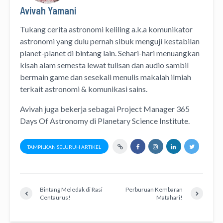
Avivah Yamani
Tukang cerita astronomi keliling
a.k.a
komunikator
astronomi
yang dulu pernah sibuk menguji kestabilan
planet-planet di bintang lain. Sehari-hari menuangkan
kisah alam semesta lewat
tulisan
dan
audio
sambil
bermain game dan sesekali menulis
makalah ilmiah
terkait astronomi &
komunikasi sains.
Avivah juga bekerja sebagai Project Manager
365
Days Of Astronomy
di
Planetary Science Institute
.
TAMPILKAN SELURUH ARTIKEL
Bintang Meledak di Rasi
Perburuan Kembaran
Centaurus!
Matahari!