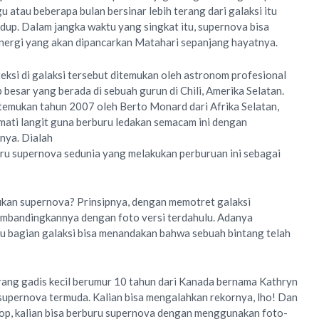
 atau beberapa bulan bersinar lebih terang dari galaksi itu
edup. Dalam jangka waktu yang singkat itu, supernova bisa
nergi yang akan dipancarkan Matahari sepanjang hayatnya.
ksi di galaksi tersebut ditemukan oleh astronom profesional
esar yang berada di sebuah gurun di Chili, Amerika Selatan.
temukan tahun 2007 oleh Berto Monard dari Afrika Selatan,
ti langit guna berburu ledakan semacam ini dengan
nya. Dialah
ru supernova sedunia yang melakukan perburuan ini sebagai
kan supernova? Prinsipnya, dengan memotret galaksi
mbandingkannya dengan foto versi terdahulu. Adanya
u bagian galaksi bisa menandakan bahwa sebuah bintang telah
rang gadis kecil berumur 10 tahun dari Kanada bernama Kathryn
upernova termuda. Kalian bisa mengalahkan rekornya, lho! Dan
skop, kalian bisa berburu supernova dengan menggunakan foto-