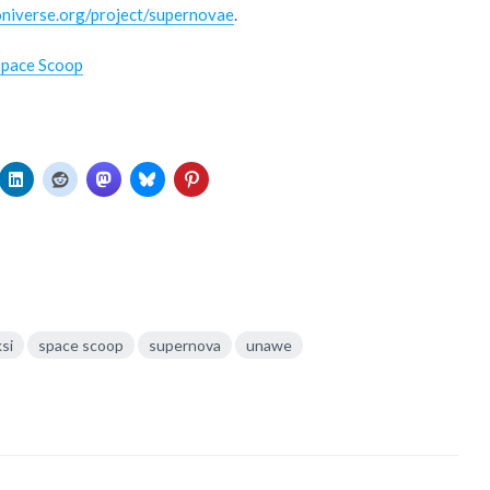
niverse.org/project/supernovae
.
Space Scoop
si
space scoop
supernova
unawe