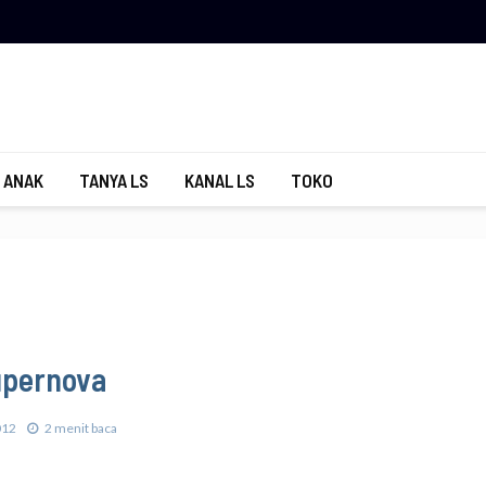
 ANAK
TANYA LS
KANAL LS
TOKO
upernova
012
2 menit baca