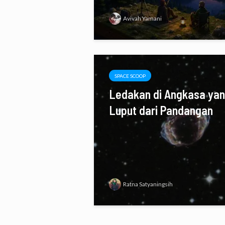
Avivah Yamani
SPACE SCOOP
Ledakan di Angkasa ya
Luput dari Pandangan
Ratna Satyaningsih