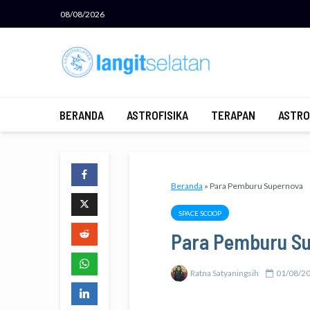
08/08/2026
BERANDA
ASTROFISIKA
TERAPAN
ASTRO
Beranda
»
Para Pemburu Supernova
SPACE SCOOP
Para Pemburu S
Ratna Satyaningsih
01/08/2