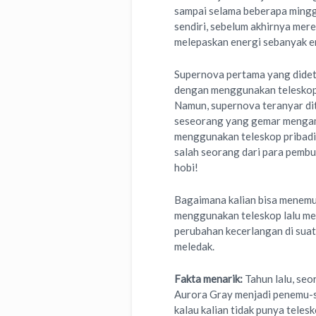
sampai selama beberapa minggu
sendiri, sebelum akhirnya mer
melepaskan energi sebanyak e
Supernova pertama yang didete
dengan menggunakan teleskop b
Namun, supernova teranyar di
seseorang yang gemar mengama
menggunakan teleskop pribadi
salah seorang dari para pembu
hobi!
Bagaimana kalian bisa menemu
menggunakan teleskop lalu me
perubahan kecerlangan di suat
meledak.
Fakta menarik:
Tahun lalu, seo
Aurora Gray menjadi penemu-s
kalau kalian tidak punya tele