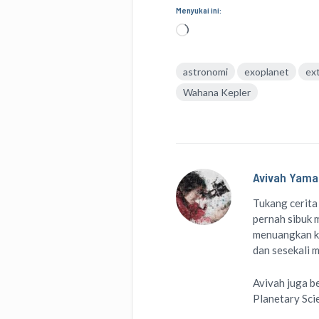
Menyukai ini:
Memuat...
astronomi
exoplanet
ext
Wahana Kepler
Avivah Yama
Tukang cerita
pernah sibuk m
menuangkan k
dan sesekali 
Avivah juga b
Planetary Sci