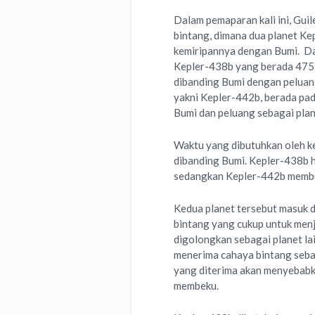
Dalam pemaparan kali ini, Gui
bintang, dimana dua planet Ke
kemiripannya dengan Bumi. Dari
Kepler-438b yang berada 475 t
dibanding Bumi dengan peluang
yakni Kepler-442b, berada pad
Bumi dan peluang sebagai plan
Waktu yang dibutuhkan oleh ke
dibanding Bumi. Kepler-438b h
sedangkan Kepler-442b membut
Kedua planet tersebut masuk d
bintang yang cukup untuk menja
digolongkan sebagai planet laik
menerima cahaya bintang seba
yang diterima akan menyebabka
membeku.