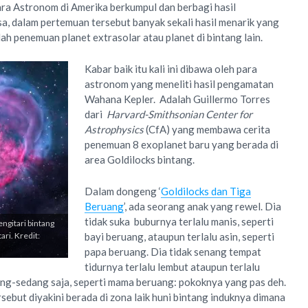
ara Astronom di Amerika berkumpul dan berbagi hasil
sa, dalam pertemuan tersebut banyak sekali hasil menarik yang
ah penemuan planet extrasolar atau planet di bintang lain.
Kabar baik itu kali ini dibawa oleh para
astronom yang meneliti hasil pengamatan
Wahana Kepler. Adalah Guillermo Torres
dari
Harvard-Smithsonian Center for
Astrophysics
(CfA) yang membawa cerita
penemuan 8 exoplanet baru yang berada di
area Goldilocks bintang.
Dalam dongeng ‘
Goldilocks dan Tiga
Beruang
’, ada seorang anak yang rewel. Dia
tidak suka buburnya terlalu manis, seperti
ngitari bintang
ari. Kredit:
bayi beruang, ataupun terlalu asin, seperti
papa beruang. Dia tidak senang tempat
tidurnya terlalu lembut ataupun terlalu
ang-sedang saja, seperti mama beruang: pokoknya yang pas deh.
rsebut diyakini berada di zona laik huni bintang induknya dimana