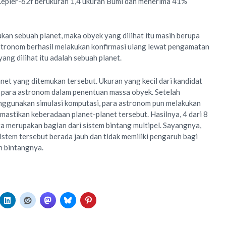
Kepler-62f berukuran 1,4 ukuran Bumi dan menerima 41%
an sebuah planet, maka obyek yang dilihat itu masih berupa
stronom berhasil melakukan konfirmasi ulang lewat pengamatan
ng dilihat itu adalah sebuah planet.
net yang ditemukan tersebut. Ukuran yang kecil dari kandidat
i para astronom dalam penentuan massa obyek. Setelah
nggunakan simulasi komputasi, para astronom pun melakukan
astikan keberadaan planet-planet tersebut. Hasilnya, 4 dari 8
a merupakan bagian dari sistem bintang multipel. Sayangnya,
istem tersebut berada jauh dan tidak memiliki pengaruh bagi
h bintangnya.