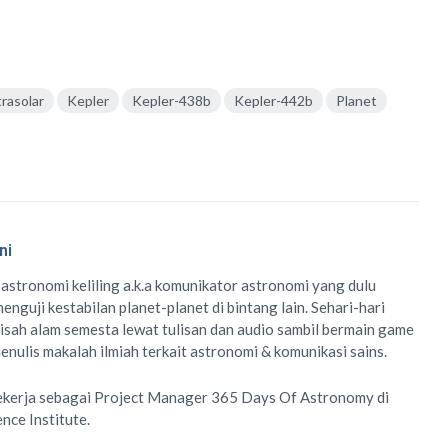
rasolar
Kepler
Kepler-438b
Kepler-442b
Planet
ni
 astronomi keliling
a.k.a
komunikator astronomi
yang dulu
enguji kestabilan planet-planet di bintang lain. Sehari-hari
isah alam semesta lewat
tulisan
dan
audio
sambil bermain game
menulis
makalah ilmiah
terkait astronomi &
komunikasi sains.
ekerja sebagai Project Manager
365 Days Of Astronomy
di
ence Institute
.