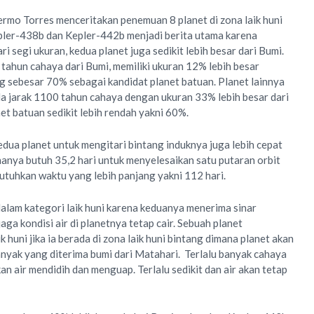
lermo Torres menceritakan penemuan 8 planet di zona laik huni
pler-438b dan Kepler-442b menjadi berita utama karena
 segi ukuran, kedua planet juga sedikit lebih besar dari Bumi.
ahun cahaya dari Bumi, memiliki ukuran 12% lebih besar
 sebesar 70% sebagai kandidat planet batuan. Planet lainnya
a jarak 1100 tahun cahaya dengan ukuran 33% lebih besar dari
et batuan sedikit lebih rendah yakni 60%.
dua planet untuk mengitari bintang induknya juga lebih cepat
anya butuh 35,2 hari untuk menyelesaikan satu putaran orbit
uhkan waktu yang lebih panjang yakni 112 hari.
alam kategori laik huni karena keduanya menerima sinar
ga kondisi air di planetnya tetap cair. Sebuah planet
 huni jika ia berada di zona laik huni bintang dimana planet akan
nyak yang diterima bumi dari Matahari. Terlalu banyak cahaya
n air mendidih dan menguap. Terlalu sedikit dan air akan tetap