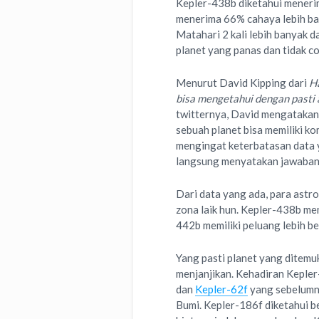
Kepler-438b diketahui meneri
menerima 66% cahaya lebih ba
Matahari 2 kali lebih banyak d
planet yang panas dan tidak co
Menurut David Kipping dari
Ha
bisa mengetahui dengan pasti 
twitternya, David mengatakan
sebuah planet bisa memiliki ko
mengingat keterbatasan data y
langsung menyatakan jawaban y
Dari data yang ada, para ast
zona laik hun. Kepler-438b mem
442b memiliki peluang lebih b
Yang pasti planet yang ditemu
menjanjikan. Kehadiran Kepl
dan
Kepler-62f
yang sebelumny
Bumi. Kepler-186f diketahui 