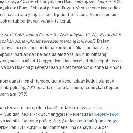
ma cahaya 40% lebih banyak dari Bumi sedangkan Kepler-442b
nyak dari Bumi. Sebagai perbandingan, Venus menerima radiasi
an lihatlah apa yang terjadi di planet tersebut! Venus menjadi
cok untuk kehidupan yang kita kenal.
rvard-Smithsonian Center for Astrophysics
(CfA),
“Kami tidak
apakah planet-planet tersebut memang laik huni”.
Dalam
 bahwa mereka memperkenalkan kuantifikasi peluang agar
mposisi batuan dan berada dalam zona laik huni bintang,
ang mereka miliki. Dengan demikian mereka tidak dapat secara
a dan tidak bagi keberadaan planet tersebut di zona laik huni.
ronom dapat menghitung peluang keberadaan kedua planet di
iliki peluang 70% berada di zona laik huni, sedangkan Kepler-
esar yakni 97%.
kan tersebut merupakan kandidat laik huni yang cukup
er-438b dan Kepler-442b, menggeser keberadaan
Kepler-186f
a memiliki peluang paling tinggi dalam hal kemiripan dengan
berukuran 1,1 ukuran Bumi dan menerima cahaya 32% dari