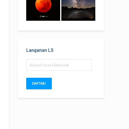
Langanan LS
Alamat
Surat
Elektronik
DAFTAR!