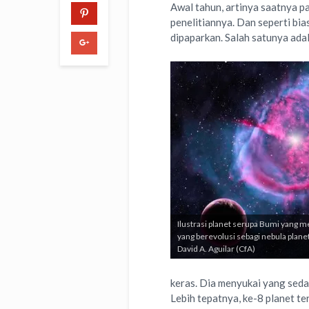
Awal tahun, artinya saatnya p
penelitiannya. Dan seperti bia
dipaparkan. Salah satunya adal
Ilustrasi planet serupa Bumi yang me
yang berevolusi sebagi nebula planet
David A. Aguilar (CfA)
keras. Dia menyukai yang sed
Lebih tepatnya, ke-8 planet te