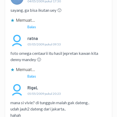
04/05/2009 pukul 17:30
sayang, ga bisa ikutan uey 🙁
Memuat...
Balas
ratna
05/05/2009 pukul 09:53
foto omega centaurii itu hasil jepretan kawan kita
denny mandey 🙂
Memuat...
Balas
RigeL
05/05/2009 pukul 20:23
mana si vivie? di tungguin malah gak dateng..
udah jauh2 dateng dari jakarta..
hahah