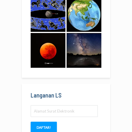
Langanan LS
Alamat
Surat
Elektronik
DAFTAR!