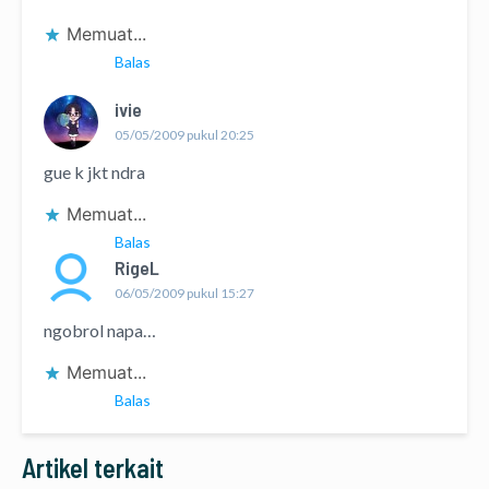
Memuat...
Balas
ivie
05/05/2009 pukul 20:25
gue k jkt ndra
Memuat...
Balas
RigeL
06/05/2009 pukul 15:27
ngobrol napa…
Memuat...
Balas
Artikel terkait