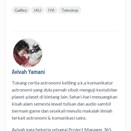
Galileo
IAU
IYA
Teleskop
Avivah Yamani
Tukang cerita astronomi keliling
a.k.a
komunikator
astronomi
yang dulu pernah sibuk menguji kestabilan
planet-planet di bintang lain. Sehari-hari menuangkan
kisah alam semesta lewat
tulisan
dan
audio
sambil
bermain game dan sesekali menulis
makalah ilmiah
terkait astronomi &
komunikasi sains.
Avivah juga bekerja sebagai Project Manager
365