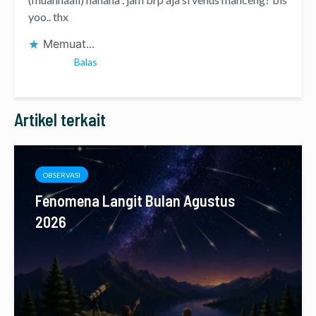
yoo.. thx
Memuat...
Balas
Artikel terkait
OBSERVASI
Fenomena Langit Bulan Agustus
2026