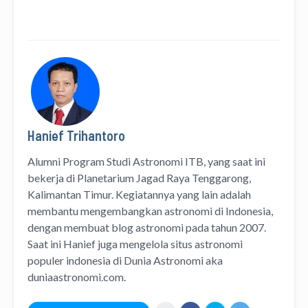
Hanief Trihantoro
Alumni Program Studi Astronomi ITB, yang saat ini
bekerja di Planetarium Jagad Raya Tenggarong,
Kalimantan Timur. Kegiatannya yang lain adalah
membantu mengembangkan astronomi di Indonesia,
dengan membuat blog astronomi pada tahun 2007.
Saat ini Hanief juga mengelola situs astronomi
populer indonesia di Dunia Astronomi aka
duniaastronomi.com.