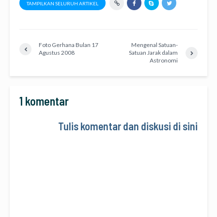
TAMPILKAN SELURUH ARTIKEL
Foto Gerhana Bulan 17
Mengenal Satuan-
Agustus 2008
Satuan Jarak dalam
Astronomi
1 komentar
Tulis komentar dan diskusi di sini