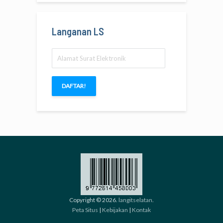
Langanan LS
Alamat
Surat
Elektronik
DAFTAR!
Copyright © 2026.
langitselatan
.
Peta Situs
|
Kebijakan
|
Kontak