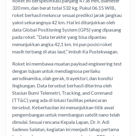
Roket ini berspesifikasi panjang 4736 mm, diameter
320 mm, dan berat total 532 kg. Pukul 06.15 WIB,
roket berhasil meluncur sesuai prediksi jarak jangkau
yakni sekurangnya 42 km. Hal ini ditunjukkan oleh
data Global Positioning System (GPS) yang dipasang
pada roket. “Data terakhir yang bisa dipantau
menunjukkan angka 42,1 km. Ini pun posisi roket
masih terbang di atas laut,” imbuh Ka Pustekwagan.
Roket ini membawa muatan payload engineering test
dengan tujuan untuk mendiagnosa perilaku
aerodinamika, olah gerak, trayektori, dan kondisi
lingkungan. Data tersebut berhasil diterima oleh
Stasiun Bumi Telemetri, Tracking, and Command
(TT&C) yang ada di lokasi fasilitas peluncuran
tersebut. Keberhasilan ini menunjukkan titik awal
pengembangan untuk membangun satelit nano telah
dimulai. Sesuai rencana Kepala Lapan, Dr. Ir. Adi
Sadewo Salatun, kegiatan ini menjadi tahap pertama