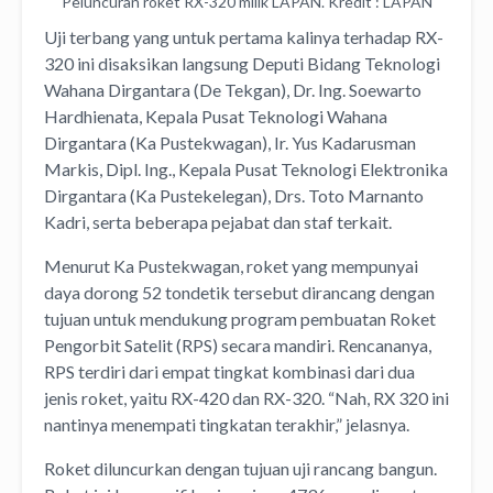
Peluncuran roket RX-320 milik LAPAN. Kredit : LAPAN
Uji terbang yang untuk pertama kalinya terhadap RX-
320 ini disaksikan langsung Deputi Bidang Teknologi
Wahana Dirgantara (De Tekgan), Dr. Ing. Soewarto
Hardhienata, Kepala Pusat Teknologi Wahana
Dirgantara (Ka Pustekwagan), Ir. Yus Kadarusman
Markis, Dipl. Ing., Kepala Pusat Teknologi Elektronika
Dirgantara (Ka Pustekelegan), Drs. Toto Marnanto
Kadri, serta beberapa pejabat dan staf terkait.
Menurut Ka Pustekwagan, roket yang mempunyai
daya dorong 52 tondetik tersebut dirancang dengan
tujuan untuk mendukung program pembuatan Roket
Pengorbit Satelit (RPS) secara mandiri. Rencananya,
RPS terdiri dari empat tingkat kombinasi dari dua
jenis roket, yaitu RX-420 dan RX-320. “Nah, RX 320 ini
nantinya menempati tingkatan terakhir,” jelasnya.
Roket diluncurkan dengan tujuan uji rancang bangun.