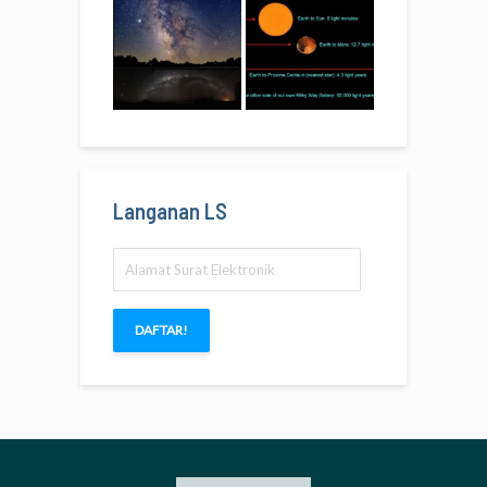
Langanan LS
Alamat
Surat
Elektronik
DAFTAR!