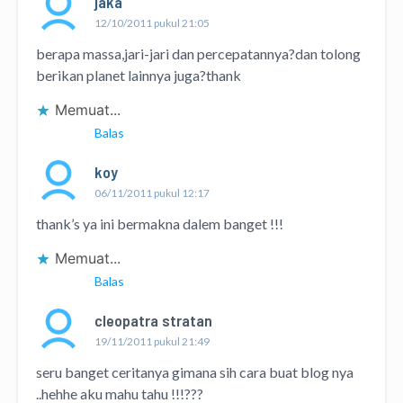
jaka
12/10/2011 pukul 21:05
berapa massa,jari-jari dan percepatannya?dan tolong
berikan planet lainnya juga?thank
Memuat...
Balas
koy
06/11/2011 pukul 12:17
thank’s ya ini bermakna dalem banget !!!
Memuat...
Balas
cleopatra stratan
19/11/2011 pukul 21:49
seru banget ceritanya gimana sih cara buat blog nya
..hehhe aku mahu tahu !!!???