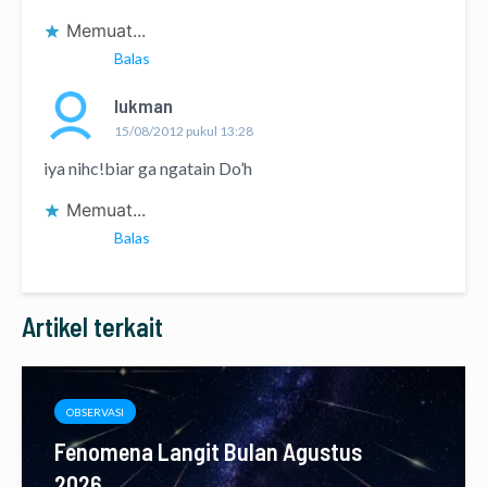
Memuat...
Balas
lukman
15/08/2012 pukul 13:28
iya nihc!biar ga ngatain Do’h
Memuat...
Balas
Artikel terkait
OBSERVASI
Fenomena Langit Bulan Agustus
2026