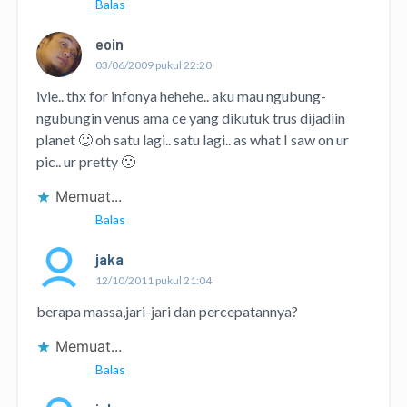
Balas
eoin
03/06/2009 pukul 22:20
ivie.. thx for infonya hehehe.. aku mau ngubung-
ngubungin venus ama ce yang dikutuk trus dijadiin
planet 🙂 oh satu lagi.. satu lagi.. as what I saw on ur
pic.. ur pretty 🙂
Memuat...
Balas
jaka
12/10/2011 pukul 21:04
berapa massa,jari-jari dan percepatannya?
Memuat...
Balas