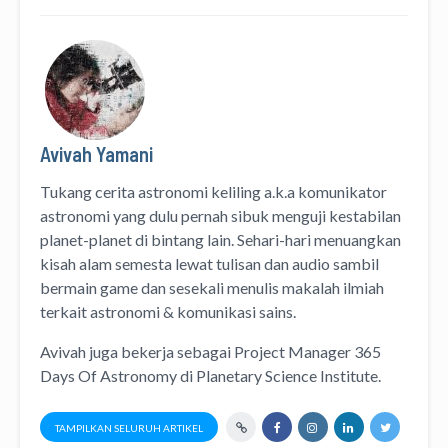
Avivah Yamani
Tukang cerita astronomi keliling
a.k.a
komunikator
astronomi
yang dulu pernah sibuk menguji kestabilan
planet-planet di bintang lain. Sehari-hari menuangkan
kisah alam semesta lewat
tulisan
dan
audio
sambil
bermain game dan sesekali menulis
makalah ilmiah
terkait astronomi &
komunikasi sains.
Avivah juga bekerja sebagai Project Manager
365
Days Of Astronomy
di
Planetary Science Institute
.
TAMPILKAN SELURUH ARTIKEL