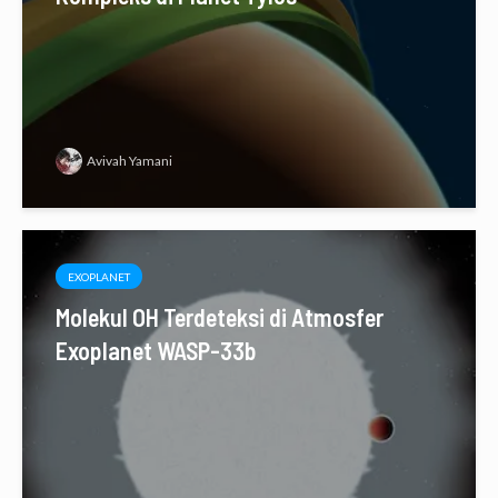
Avivah Yamani
EXOPLANET
Molekul OH Terdeteksi di Atmosfer
Exoplanet WASP-33b