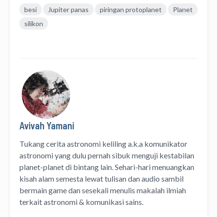
besi
Jupiter panas
piringan protoplanet
Planet
silikon
Avivah Yamani
Tukang cerita astronomi keliling
a.k.a
komunikator
astronomi
yang dulu pernah sibuk menguji kestabilan
planet-planet di bintang lain. Sehari-hari menuangkan
kisah alam semesta lewat
tulisan
dan
audio
sambil
bermain game dan sesekali menulis
makalah ilmiah
terkait astronomi &
komunikasi sains.