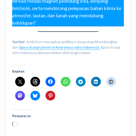
terkait medan magnet pelindung kita, lempeng
tektonik, serta mendorong pelepasan bahan kimia ke
atmosfer, lautan, dan tanah yang mendukung
kehidupan?
Sumber
: Artikel ini merupakan publikasi ulang yang dikembangkan
dari
Space Scoop Universe Awareness edisi Indonesia.
Space Scoop
edisi Indonesia diterjemahkan oleh langitselatan
Bagikan:
Menyukai ini:
Memuat...