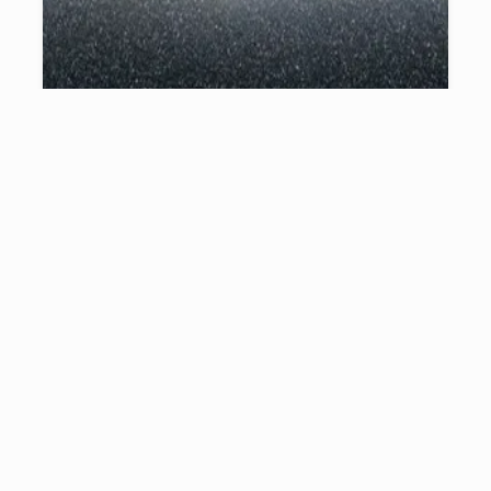
Apa itu Sabuk Gould?
15/07/2012
2 menit baca
ASTROFISIKA