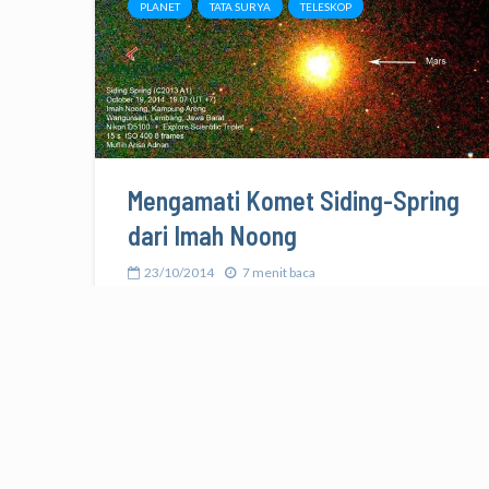
PLANET
TATA SURYA
TELESKOP
Mengamati Komet Siding-Spring
dari Imah Noong
23/10/2014
7 menit baca
OPINI
TANYA LS