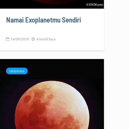
Namai Exoplanetmu Sendiri
14/09/2019
4 menit baca
OBSERVASI