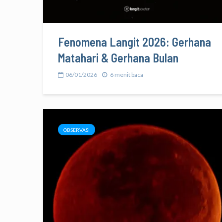
Fenomena Langit 2026: Gerhana
Matahari & Gerhana Bulan
06/01/2026
6 menit baca
OBSERVASI