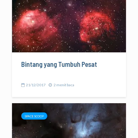
Bintang yang Tumbuh Pesat
21/12/2017
2 menit baca
SPACE SCOOP