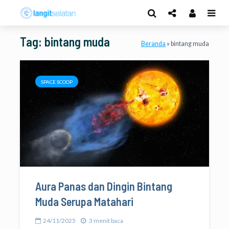
Tag: bintang muda
Beranda
»
bintang muda
SPACE SCOOP
Aura Panas dan Dingin Bintang
Muda Serupa Matahari
24/11/2025
3 menit baca