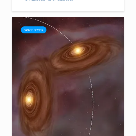
SPACE SCOOP