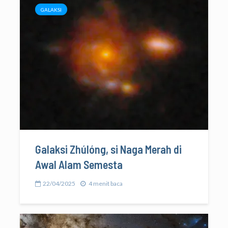
GALAKSI
Galaksi Zhúlóng, si Naga Merah di
Awal Alam Semesta
22/04/2025
4 menit baca