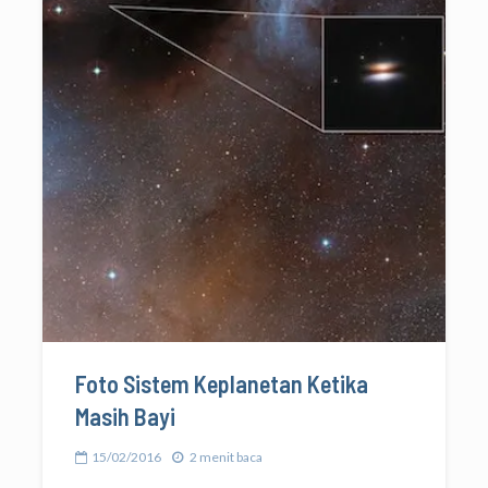
Foto Sistem Keplanetan Ketika
Masih Bayi
15/02/2016
2 menit baca