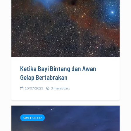
Ketika Bayi Bintang dan Awan
Gelap Bertabrakan
10/07/2023
3 menit baca
SPACE SCOOP