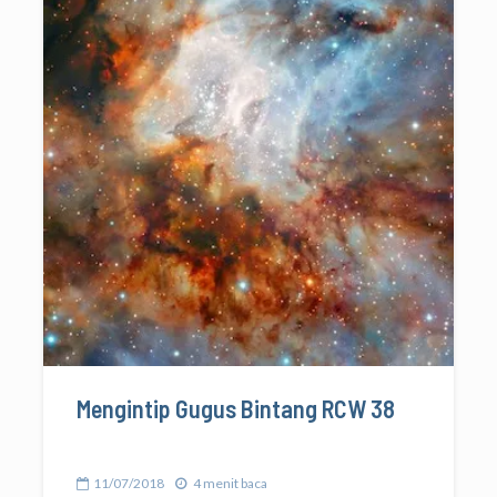
Mengintip Gugus Bintang RCW 38
11/07/2018
4 menit baca