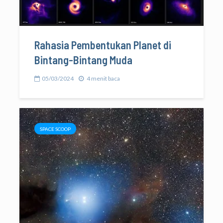
Rahasia Pembentukan Planet di
Bintang-Bintang Muda
05/03/2024
4 menit baca
SPACE SCOOP