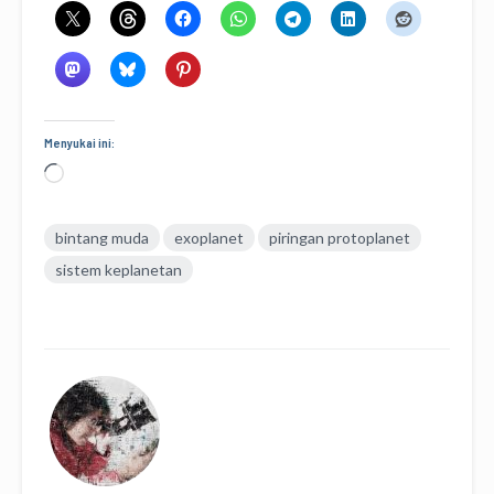
Menyukai ini:
Memuat...
bintang muda
exoplanet
piringan protoplanet
sistem keplanetan