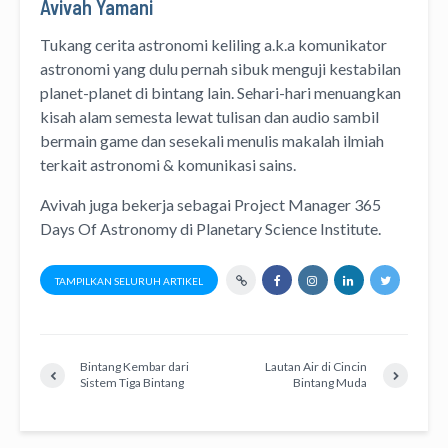
Avivah Yamani
Tukang cerita astronomi keliling
a.k.a
komunikator
astronomi
yang dulu pernah sibuk menguji kestabilan
planet-planet di bintang lain. Sehari-hari menuangkan
kisah alam semesta lewat
tulisan
dan
audio
sambil
bermain game dan sesekali menulis
makalah ilmiah
terkait astronomi &
komunikasi sains.
Avivah juga bekerja sebagai Project Manager
365
Days Of Astronomy
di
Planetary Science Institute
.
TAMPILKAN SELURUH ARTIKEL
Bintang Kembar dari
Lautan Air di Cincin
Sistem Tiga Bintang
Bintang Muda