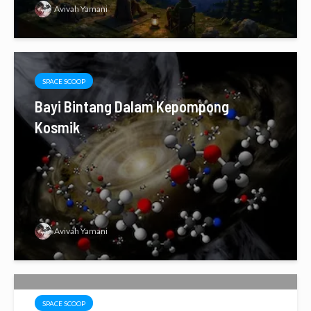
Avivah Yamani
SPACE SCOOP
Bayi Bintang Dalam Kepompong
Kosmik
Avivah Yamani
SPACE SCOOP