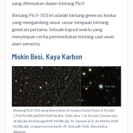
yang ditemukan dalam bintang PicII
Bintang PicII-503 ini adalah bintang generasi kedua
yang mengandung unsur-unsur tempaan bintang
generasi pertama. Sebuah kapsul waktu yang
menyimpan cerita pembentukan bintang saat awal
alam semesta.
Miskin Besi, Kaya Karbon
Bintang PicII-503 yang ditemukan di Galaksi Katai Pictor II. Kredit:
CTIO/NOIRLab/DOE/NSF/AURA. Olah citra: T.A. Rector (University
of Alaska Anchorage/NSF NOIRLab), M. Zamani & D. de Martin (NSF
NOIRLab). Ucapan terima kasih: PI: Anirudh Chiti, Alex Drlica-
Wagner