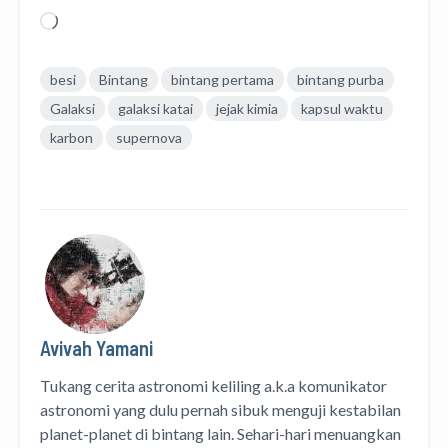
Memuat...
besi
Bintang
bintang pertama
bintang purba
Galaksi
galaksi katai
jejak kimia
kapsul waktu
karbon
supernova
Avivah Yamani
Tukang cerita astronomi keliling
a.k.a
komunikator
astronomi
yang dulu pernah sibuk menguji kestabilan
planet-planet di bintang lain. Sehari-hari menuangkan