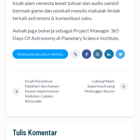
kisah alam semesta lewat
tulisan
dan
audio
sambil
bermain game dan sesekali menulis
makalah ilmiah
terkait astronomi &
komunikasi sains.
Avivah juga bekerja sebagai Project Manager
365
Days Of Astronomy
di
Planetary Science Institute
.
TAMPILKAN SELURUH ARTIKEL
Kisah Perjalanan
Lubang Hitam
Matahari dan Kawan-
Supermasif yang
Kawan Sepermainan
Melanggar Aturan
Melintasi Galaksi
Bimasakti
Tulis Komentar