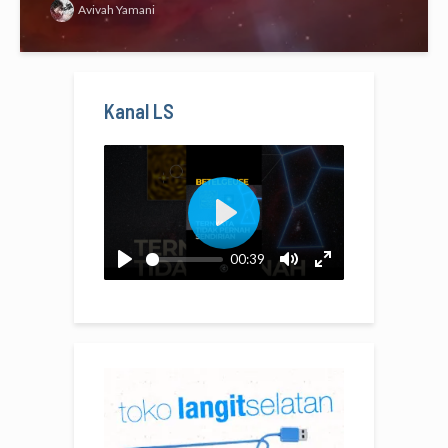
Avivah Yamani
Kanal LS