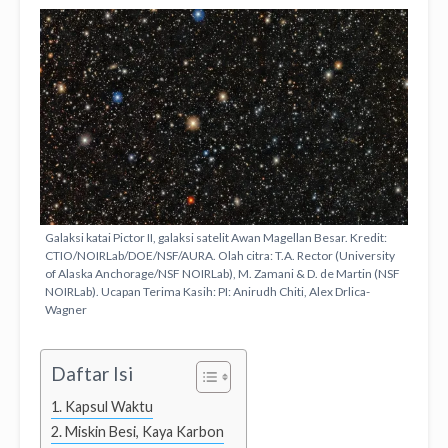
Galaksi katai Pictor II, galaksi satelit Awan Magellan Besar. Kredit:
CTIO/NOIRLab/DOE/NSF/AURA. Olah citra: T.A. Rector (University
of Alaska Anchorage/NSF NOIRLab), M. Zamani & D. de Martin (NSF
NOIRLab). Ucapan Terima Kasih: PI: Anirudh Chiti, Alex Drlica-
Wagner
Daftar Isi
Kapsul Waktu
Miskin Besi, Kaya Karbon