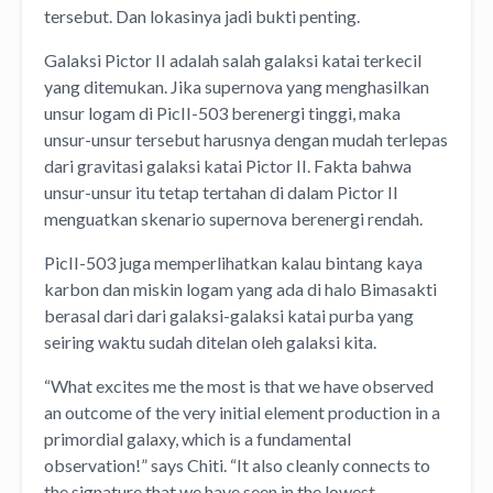
tersebut. Dan lokasinya jadi bukti penting.
Galaksi Pictor II adalah salah galaksi katai terkecil
yang ditemukan. Jika supernova yang menghasilkan
unsur logam di PicII-503 berenergi tinggi, maka
unsur-unsur tersebut harusnya dengan mudah terlepas
dari gravitasi galaksi katai Pictor II. Fakta bahwa
unsur-unsur itu tetap tertahan di dalam Pictor II
menguatkan skenario supernova berenergi rendah.
PicII-503 juga memperlihatkan kalau bintang kaya
karbon dan miskin logam yang ada di halo Bimasakti
berasal dari dari galaksi-galaksi katai purba yang
seiring waktu sudah ditelan oleh galaksi kita.
“What excites me the most is that we have observed
an outcome of the very initial element production in a
primordial galaxy, which is a fundamental
observation!” says Chiti. “It also cleanly connects to
the signature that we have seen in the lowest-