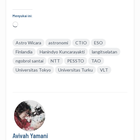
Menyukai ini:
Memuat...
Astro Wicara
astronomi
CTIO
ESO
Finlandia
Hanindyo Kuncarayakti
langitselatan
ngobrol santai
NTT
PESSTO
TAO
Universitas Tokyo
Universitas Turku
VLT
Avivah Yamani