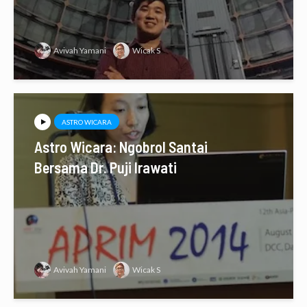
Avivah Yamani
Wicak S
ASTRO WICARA
Astro Wicara: Ngobrol Santai
Bersama Dr. Puji Irawati
Avivah Yamani
Wicak S