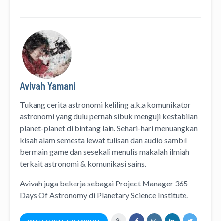
Avivah Yamani
Tukang cerita astronomi keliling
a.k.a
komunikator
astronomi
yang dulu pernah sibuk menguji kestabilan
planet-planet di bintang lain. Sehari-hari menuangkan
kisah alam semesta lewat
tulisan
dan
audio
sambil
bermain game dan sesekali menulis
makalah ilmiah
terkait astronomi &
komunikasi sains.
Avivah juga bekerja sebagai Project Manager
365
Days Of Astronomy
di
Planetary Science Institute
.
TAMPILKAN SELURUH ARTIKEL