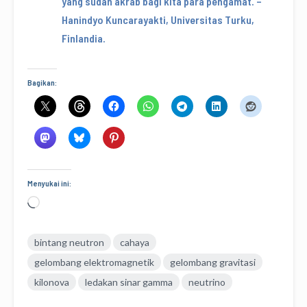
yang sudah akrab bagi kita para pengamat. –
Hanindyo Kuncarayakti, Universitas Turku,
Finlandia.
Bagikan:
Menyukai ini:
Memuat...
bintang neutron
cahaya
gelombang elektromagnetik
gelombang gravitasi
kilonova
ledakan sinar gamma
neutrino