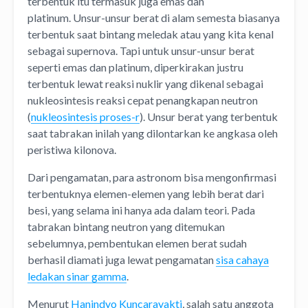
terbentuk itu termasuk juga emas dan
platinum.
Unsur-unsur berat di alam semesta biasanya
terbentuk saat bintang meledak atau yang kita kenal
sebagai supernova. Tapi untuk unsur-unsur berat
seperti emas dan platinum, diperkirakan justru
terbentuk lewat reaksi nuklir yang dikenal sebagai
nukleosintesis reaksi cepat penangkapan neutron
(
nukleosintesis proses-r
).
Unsur berat yang terbentuk
saat tabrakan inilah yang dilontarkan ke angkasa oleh
peristiwa kilonova.
Dari pengamatan, para astronom bisa mengonfirmasi
terbentuknya elemen-elemen yang lebih berat dari
besi, yang selama ini hanya ada dalam teori. Pada
tabrakan bintang neutron yang ditemukan
sebelumnya, pembentukan elemen berat sudah
berhasil diamati juga lewat pengamatan
sisa cahaya
ledakan sinar gamma
.
Menurut
Hanindyo Kuncarayakti
, salah satu anggota