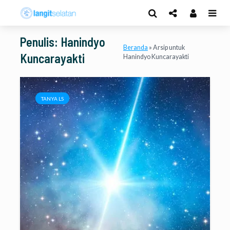
Penulis: Hanindyo
Beranda
»
Arsip untuk
Kuncarayakti
Hanindyo Kuncarayakti
TANYA LS