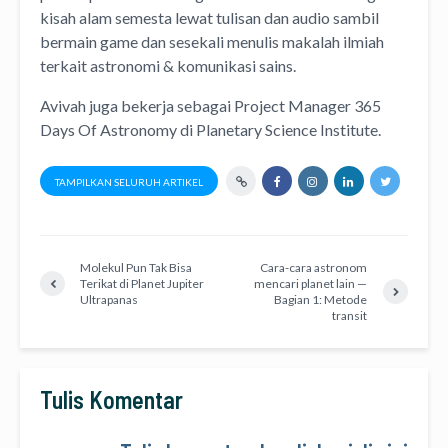
kisah alam semesta lewat
tulisan
dan
audio
sambil
bermain game dan sesekali menulis
makalah ilmiah
terkait astronomi &
komunikasi sains.
Avivah juga bekerja sebagai Project Manager
365
Days Of Astronomy
di
Planetary Science Institute
.
TAMPILKAN SELURUH ARTIKEL
Molekul Pun Tak Bisa
Cara-cara astronom
Terikat di Planet Jupiter
mencari planet lain —
Ultrapanas
Bagian 1: Metode
transit
Tulis Komentar