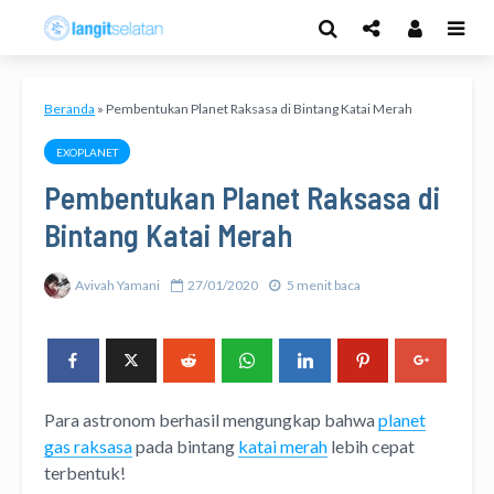
Beranda
»
Pembentukan Planet Raksasa di Bintang Katai Merah
EXOPLANET
Pembentukan Planet Raksasa di
Bintang Katai Merah
Avivah Yamani
27/01/2020
5 menit baca
Para astronom berhasil mengungkap bahwa
planet
gas raksasa
pada bintang
katai merah
lebih cepat
terbentuk!