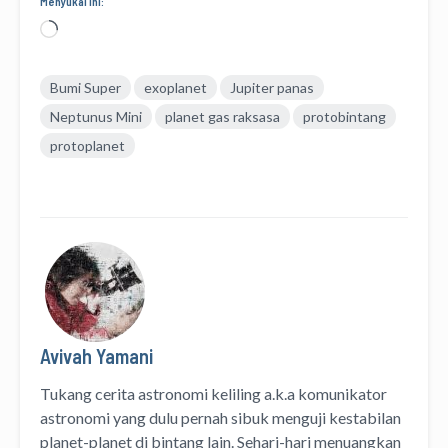
Menyukai ini:
Memuat...
Bumi Super
exoplanet
Jupiter panas
Neptunus Mini
planet gas raksasa
protobintang
protoplanet
Avivah Yamani
Tukang cerita astronomi keliling
a.k.a
komunikator
astronomi
yang dulu pernah sibuk menguji kestabilan
planet-planet di bintang lain. Sehari-hari menuangkan