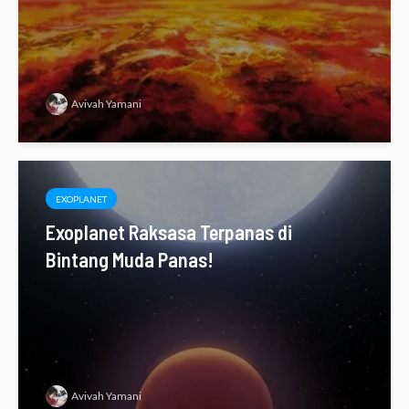
Avivah Yamani
EXOPLANET
Exoplanet Raksasa Terpanas di
Bintang Muda Panas!
Avivah Yamani