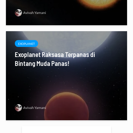
Avivah Yamani
EXOPLANET
Exoplanet Raksasa Terpanas di
Bintang Muda Panas!
Avivah Yamani