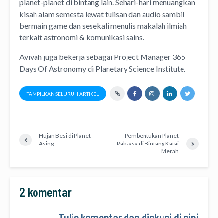
planet-planet di bintang lain. Sehari-hari menuangkan
kisah alam semesta lewat
tulisan
dan
audio
sambil
bermain game dan sesekali menulis
makalah ilmiah
terkait astronomi &
komunikasi sains.
Avivah juga bekerja sebagai Project Manager
365
Days Of Astronomy
di
Planetary Science Institute
.
TAMPILKAN SELURUH ARTIKEL
Hujan Besi di Planet
Pembentukan Planet
Asing
Raksasa di Bintang Katai
Merah
2 komentar
Tulis komentar dan diskusi di sini