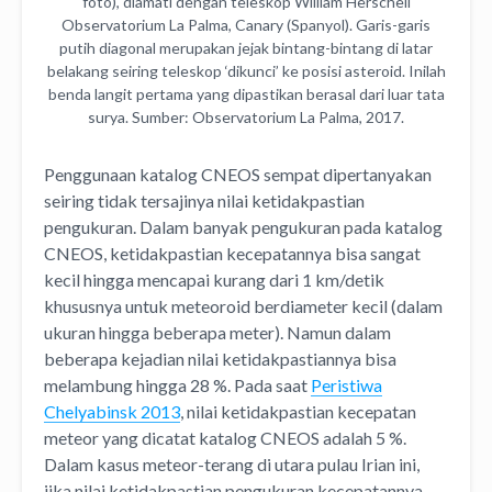
foto), diamati dengan teleskop William Herschell
Observatorium La Palma, Canary (Spanyol). Garis-garis
putih diagonal merupakan jejak bintang-bintang di latar
belakang seiring teleskop ‘dikunci’ ke posisi asteroid. Inilah
benda langit pertama yang dipastikan berasal dari luar tata
surya. Sumber: Observatorium La Palma, 2017.
Penggunaan katalog CNEOS sempat dipertanyakan
seiring tidak tersajinya nilai ketidakpastian
pengukuran. Dalam banyak pengukuran pada katalog
CNEOS, ketidakpastian kecepatannya bisa sangat
kecil hingga mencapai kurang dari 1 km/detik
khususnya untuk meteoroid berdiameter kecil (dalam
ukuran hingga beberapa meter). Namun dalam
beberapa kejadian nilai ketidakpastiannya bisa
melambung hingga 28 %. Pada saat
Peristiwa
Chelyabinsk 2013
, nilai ketidakpastian kecepatan
meteor yang dicatat katalog CNEOS adalah 5 %.
Dalam kasus meteor-terang di utara pulau Irian ini,
jika nilai ketidakpastian pengukuran kecepatannya