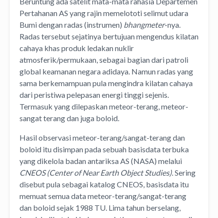
Beruntung ada satelit mata-mata rahasia Departemen
Pertahanan AS yang rajin memelototi selimut udara
Bumi dengan radas (instrumen)
bhangmeter
-nya.
Radas tersebut sejatinya bertujuan mengendus kilatan
cahaya khas produk ledakan nuklir
atmosferik/permukaan, sebagai bagian dari patroli
global keamanan negara adidaya. Namun radas yang
sama berkemampuan pula mengindra kilatan cahaya
dari peristiwa pelepasan energi tinggi sejenis.
Termasuk yang dilepaskan meteor-terang, meteor-
sangat terang dan juga boloid.
Hasil observasi meteor-terang/sangat-terang dan
boloid itu disimpan pada sebuah basisdata terbuka
yang dikelola badan antariksa AS (NASA) melalui
CNEOS (Center of Near Earth Object Studies)
. Sering
disebut pula sebagai katalog CNEOS, basisdata itu
memuat semua data meteor-terang/sangat-terang
dan boloid sejak 1988 TU. Lima tahun berselang,