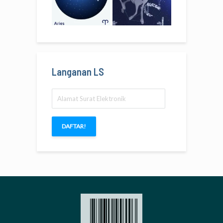
Langanan LS
Alamat
Surat
Elektronik
DAFTAR!