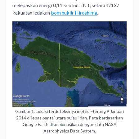
melepaskan energi 0,11 kiloton TNT, setara 1/137
kekuatan ledakan
bom nuklir Hiroshima
.
Gambar 1. Lokasi terdeteksinya meteor-terang 9 Januari
2014 di lepas pantai utara pulau Irian. Peta berdasarkan
Google Earth dikombinasikan dengan data NASA
Astrophysics Data System.