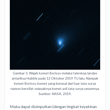
Gambar 3. Wajah komet Borisov melalui teleskop landas
antariksa Hubble pada 12 Oktober 2019 TU lalu. Nampak
komet Borisov, komet yang berasal dari luar tata surya
namun bersifat selayaknya komet asli tata surya umumnya.
Sumber: NASA, 2019.
Maka dapat disimpulkan (dengan tingkat keyakinan