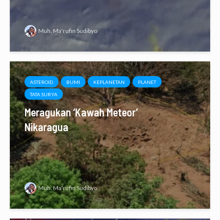
Muh. Ma'rufin Sudibyo
ASTEROID
BUMI
KEPLANETAN
PLANET
TATA SURYA
Meragukan ‘Kawah Meteor’
Nikaragua
Muh. Ma'rufin Sudibyo